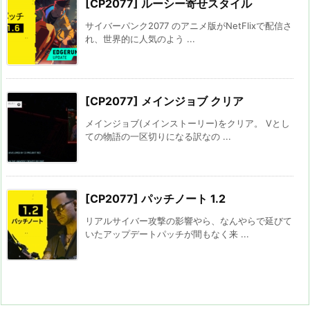
[CP2077] ルーシー寄せスタイル
サイバーパンク2077 のアニメ版がNetFlixで配信さ
れ、世界的に人気のよう ...
[CP2077] メインジョブ クリア
メインジョブ(メインストーリー)をクリア。 Vとし
ての物語の一区切りになる訳なの ...
[CP2077] パッチノート 1.2
リアルサイバー攻撃の影響やら、なんやらで延びて
いたアップデートパッチが間もなく来 ...