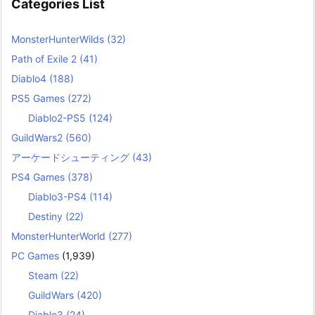
Categories List
MonsterHunterWilds
(32)
Path of Exile 2
(41)
Diablo4
(188)
PS5 Games
(272)
Diablo2-PS5
(124)
GuildWars2
(560)
アーケードシューティング
(43)
PS4 Games
(378)
Diablo3-PS4
(114)
Destiny
(22)
MonsterHunterWorld
(277)
PC Games
(1,939)
Steam
(22)
GuildWars
(420)
Diablo3
(24)