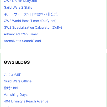
GW2 DB for Dulfy.net
Gaild Wars 2 Skills
ギルドウォーズ2 日本語wiki(非公式)
GW2 World Boss Timer (Dulfy.net)
GW2 Specialization Calculator (Dulfy)
Advanced GW2 Timer
ArenaNet's SoundCloud
GW2 BLOGS
こじょらぼ
Guild Wars Offline
臨時nikki
Vanishing Days
404 Divinity's Reach Avenue