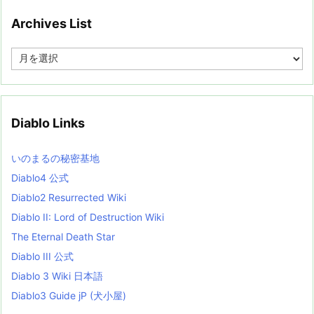
Archives List
A
r
c
h
i
v
Diablo Links
e
s
L
いのまるの秘密基地
i
s
Diablo4 公式
t
Diablo2 Resurrected Wiki
Diablo II: Lord of Destruction Wiki
The Eternal Death Star
Diablo III 公式
Diablo 3 Wiki 日本語
Diablo3 Guide jP (犬小屋)