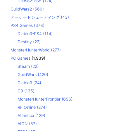
Diablo2-PS5
(124)
GuildWars2
(560)
アーケードシューティング
(43)
PS4 Games
(378)
Diablo3-PS4
(114)
Destiny
(22)
MonsterHunterWorld
(277)
PC Games
(1,939)
Steam
(22)
GuildWars
(420)
Diablo3
(24)
C9
(135)
MonsterHunterFrontier
(656)
RF Online
(274)
Atlantica
(129)
AION
(57)