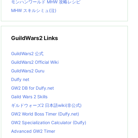
モンハンワールド MHW 攻略レシピ
MHW スキルシミュ(泣)
GuildWars2 Links
GuildWars2 公式
GuildWars2 Official Wiki
GuildWars2 Guru
Dulfy net
GW2 DB for Dulfy.net
Gaild Wars 2 Skills
ギルドウォーズ2 日本語wiki(非公式)
GW2 World Boss Timer (Dulfy.net)
GW2 Specialization Calculator (Dulfy)
Advanced GW2 Timer