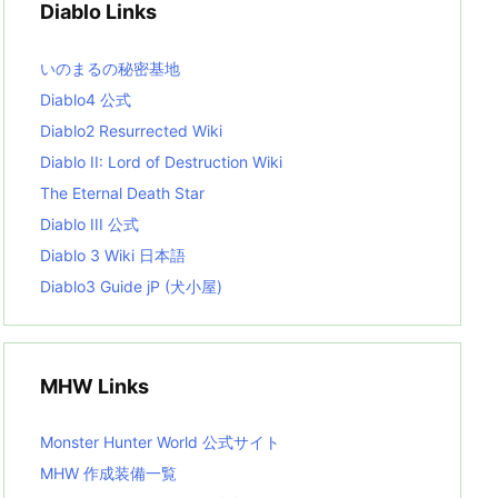
Diablo Links
e
s
L
いのまるの秘密基地
i
s
Diablo4 公式
t
Diablo2 Resurrected Wiki
Diablo II: Lord of Destruction Wiki
The Eternal Death Star
Diablo III 公式
Diablo 3 Wiki 日本語
Diablo3 Guide jP (犬小屋)
MHW Links
Monster Hunter World 公式サイト
MHW 作成装備一覧