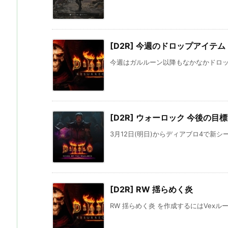
[D2R] 今週のドロップアイテム
今週はガルルーン以降もなかなかドロップ
[D2R] ウォーロック 今後の目
3月12日(明日)からディアブロ4で新シ
[D2R] RW 揺らめく炎
RW 揺らめく炎 を作成するにはVexル