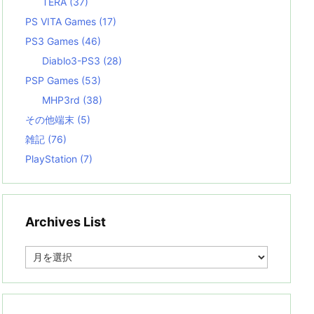
TERA
(37)
PS VITA Games
(17)
PS3 Games
(46)
Diablo3-PS3
(28)
PSP Games
(53)
MHP3rd
(38)
その他端末
(5)
雑記
(76)
PlayStation
(7)
Archives List
A
r
c
h
i
v