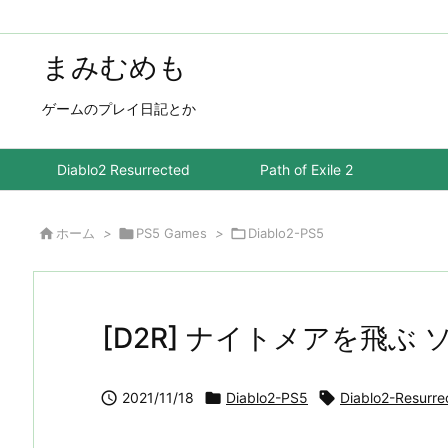
まみむめも
ゲームのプレイ日記とか
Diablo2 Resurrected
Path of Exile 2

ホーム
>

PS5 Games
>

Diablo2-PS5
[D2R] ナイトメアを飛ぶ

2021/11/18

Diablo2-PS5

Diablo2-Resurre