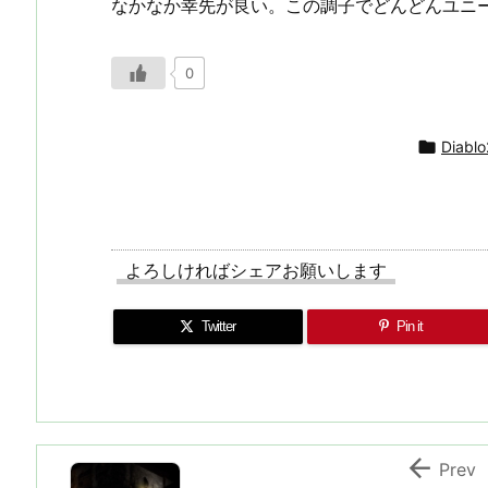
なかなか幸先が良い。この調子でどんどんユニ
0

Diabl
よろしければシェアお願いします
Twitter
Pin it

Prev