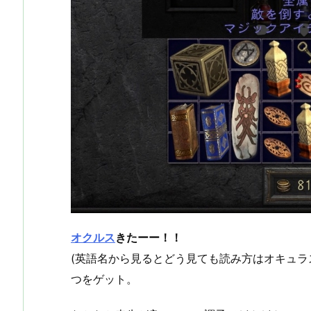
オクルス
きたーー！！
(英語名から見るとどう見ても読み方はオキュラ
つをゲット。