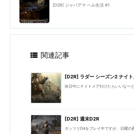
[D2R] ジャバアマ ヘル生活 #1

関連記事
[D2R] ラダー シーズン2 ナイ
休日中にナイトメア行けたらいいなーと言
[D2R] 週末D2R
ガッツリD4をプレイ中ですが、日曜の夜