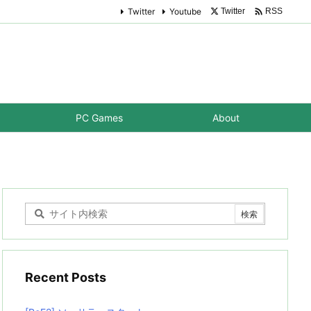

Twitter
Youtube
Twitter
RSS
PC Games
About
Recent Posts