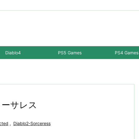
Diablo4
PS5 Games
PS4 Games
 ソーサレス
cted
,
Diablo2-Sorceress