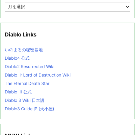
A
r
c
h
i
v
Diablo Links
e
s
L
いのまるの秘密基地
i
s
Diablo4 公式
t
Diablo2 Resurrected Wiki
Diablo II: Lord of Destruction Wiki
The Eternal Death Star
Diablo III 公式
Diablo 3 Wiki 日本語
Diablo3 Guide jP (犬小屋)