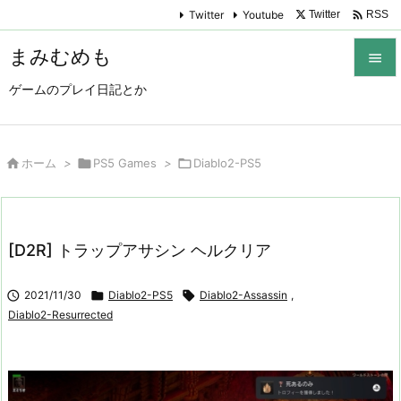

Twitter
Youtube
Twitter
RSS
まみむめも

ゲームのプレイ日記とか

メニュ

サイド

ホーム
>

PS5 Games
>

Diablo2-PS5

前へ

[D2R] トラップアサシン ヘルクリア
次へ


2021/11/30

Diablo2-PS5

Diablo2-Assassin
,
検索
Diablo2-Resurrected