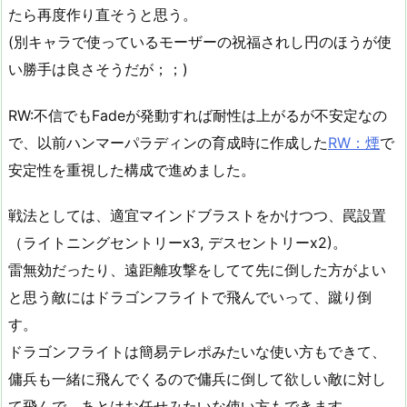
たら再度作り直そうと思う。
(別キャラで使っているモーザーの祝福されし円のほうが使
い勝手は良さそうだが；；)
RW:不信でもFadeが発動すれば耐性は上がるが不安定なの
で、以前ハンマーパラディンの育成時に作成した
RW：煙
で
安定性を重視した構成で進めました。
戦法としては、適宜マインドブラストをかけつつ、罠設置
（ライトニングセントリーx3, デスセントリーx2)。
雷無効だったり、遠距離攻撃をしてて先に倒した方がよい
と思う敵にはドラゴンフライトで飛んでいって、蹴り倒
す。
ドラゴンフライトは簡易テレポみたいな使い方もできて、
傭兵も一緒に飛んでくるので傭兵に倒して欲しい敵に対し
て飛んで、あとはお任せみたいな使い方もできます。