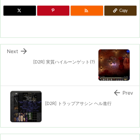

Copy

Next
[D2R] 実質ハイルーンゲット(?)

Prev
[D2R] トラップアサシン ヘル進行