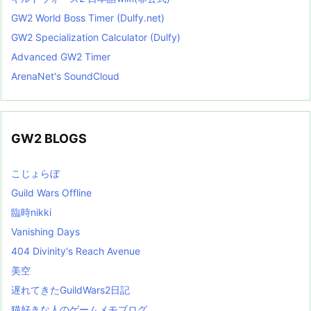
GW2 World Boss Timer (Dulfy.net)
GW2 Specialization Calculator (Dulfy)
Advanced GW2 Timer
ArenaNet's SoundCloud
GW2 BLOGS
こじょらぼ
Guild Wars Offline
臨時nikki
Vanishing Days
404 Divinity's Reach Avenue
美空
遅れてきたGuildWars2日記
猫好きな人のゲームメモブログ。