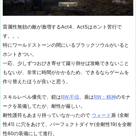
雷属性無効の敵が激増するAct4、Act5はホント苦行で
す。。。
特にワールドストーンの間にいるブラックソウルがいると
ホントきつい。
一応、少しずつおびき寄せて蹴り倒せば攻略できないこと
もないが、非常に時間がかかるため、できるならゲームを
作り替えたほうが良いと思う。
スキルレベル優先で、鎧は
RW:不信
、盾は
RW：精神
のモナ
ークを装備してたが、耐性が厳しい。
耐性護符もあまり持っていなかったので
ウォード
盾 (全耐
性41) に穴をあけて、パーフェクトダイヤ(全耐性19)を全耐
性60の装備にして進行。