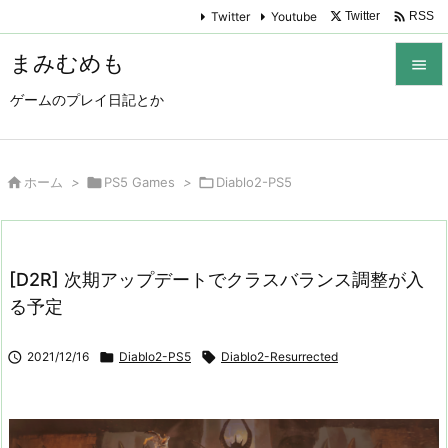

Twitter
Youtube
Twitter
RSS
まみむめも

ゲームのプレイ日記とか

メニュ

サイド

ホーム
>

PS5 Games
>

Diablo2-PS5

前へ

[D2R] 次期アップデートでクラスバランス調整が入
次へ
る予定

検索

2021/12/16

Diablo2-PS5

Diablo2-Resurrected