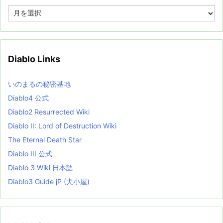
A
r
c
h
i
v
Diablo Links
e
s
L
いのまるの秘密基地
i
s
Diablo4 公式
t
Diablo2 Resurrected Wiki
Diablo II: Lord of Destruction Wiki
The Eternal Death Star
Diablo III 公式
Diablo 3 Wiki 日本語
Diablo3 Guide jP (犬小屋)