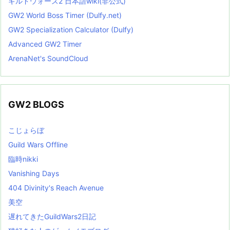
ギルドウォーズ2 日本語wiki(非公式)
GW2 World Boss Timer (Dulfy.net)
GW2 Specialization Calculator (Dulfy)
Advanced GW2 Timer
ArenaNet's SoundCloud
GW2 BLOGS
こじょらぼ
Guild Wars Offline
臨時nikki
Vanishing Days
404 Divinity's Reach Avenue
美空
遅れてきたGuildWars2日記