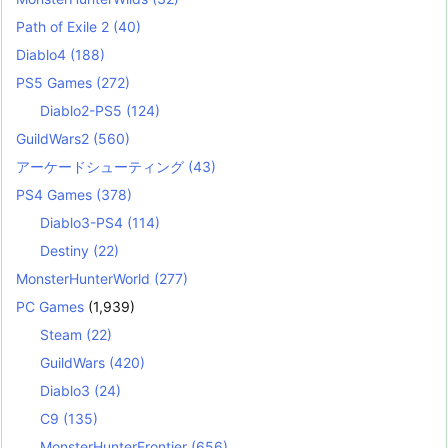
Path of Exile 2
(40)
Diablo4
(188)
PS5 Games
(272)
Diablo2-PS5
(124)
GuildWars2
(560)
アーケードシューティング
(43)
PS4 Games
(378)
Diablo3-PS4
(114)
Destiny
(22)
MonsterHunterWorld
(277)
PC Games
(1,939)
Steam
(22)
GuildWars
(420)
Diablo3
(24)
C9
(135)
MonsterHunterFrontier
(656)