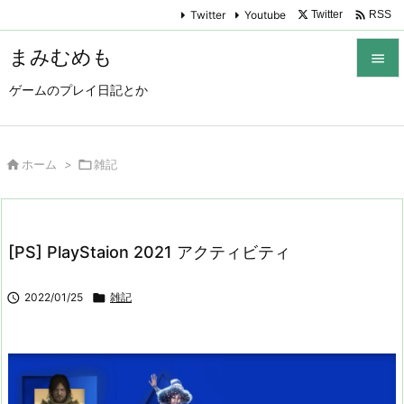

Twitter
Youtube
Twitter
RSS
まみむめも

ゲームのプレイ日記とか

メニュ

サイド

ホーム
>

雑記

前へ

[PS] PlayStaion 2021 アクティビティ
次へ


2022/01/25

雑記
検索