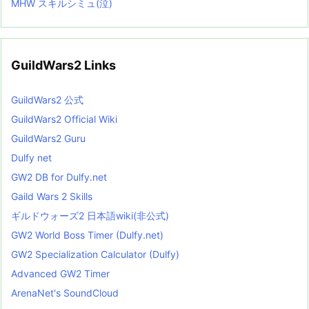
MHW スキルシミュ(泣)
GuildWars2 Links
GuildWars2 公式
GuildWars2 Official Wiki
GuildWars2 Guru
Dulfy net
GW2 DB for Dulfy.net
Gaild Wars 2 Skills
ギルドウォーズ2 日本語wiki(非公式)
GW2 World Boss Timer (Dulfy.net)
GW2 Specialization Calculator (Dulfy)
Advanced GW2 Timer
ArenaNet's SoundCloud