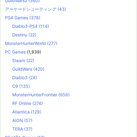
GuildWars2
(560)
アーケードシューティング
(43)
PS4 Games
(378)
Diablo3-PS4
(114)
Destiny
(22)
MonsterHunterWorld
(277)
PC Games
(1,939)
Steam
(22)
GuildWars
(420)
Diablo3
(24)
C9
(135)
MonsterHunterFrontier
(656)
RF Online
(274)
Atlantica
(129)
AION
(57)
TERA
(37)