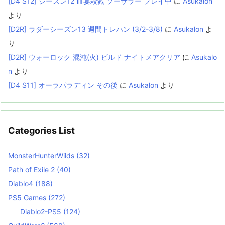
[D4 S12] シーズン12 血宴殺戮 ソーサラー プレイ中
に
Asukalon
より
[D2R] ラダーシーズン13 週間トレハン (3/2-3/8)
に
Asukalon
よ
り
[D2R] ウォーロック 混沌(火) ビルド ナイトメアクリア
に
Asukalo
n
より
[D4 S11] オーラパラディン その後
に
Asukalon
より
Categories List
MonsterHunterWilds
(32)
Path of Exile 2
(40)
Diablo4
(188)
PS5 Games
(272)
Diablo2-PS5
(124)