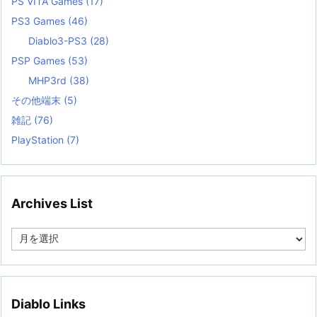
PS VITA Games
(17)
PS3 Games
(46)
Diablo3-PS3
(28)
PSP Games
(53)
MHP3rd
(38)
その他端末
(5)
雑記
(76)
PlayStation
(7)
Archives List
A
r
c
h
i
v
Diablo Links
e