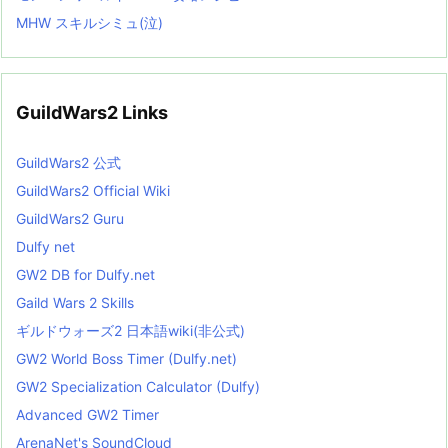
MHW スキルシミュ(泣)
GuildWars2 Links
GuildWars2 公式
GuildWars2 Official Wiki
GuildWars2 Guru
Dulfy net
GW2 DB for Dulfy.net
Gaild Wars 2 Skills
ギルドウォーズ2 日本語wiki(非公式)
GW2 World Boss Timer (Dulfy.net)
GW2 Specialization Calculator (Dulfy)
Advanced GW2 Timer
ArenaNet's SoundCloud