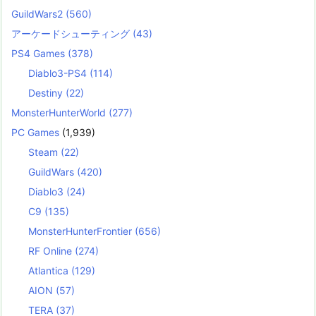
GuildWars2
(560)
アーケードシューティング
(43)
PS4 Games
(378)
Diablo3-PS4
(114)
Destiny
(22)
MonsterHunterWorld
(277)
PC Games
(1,939)
Steam
(22)
GuildWars
(420)
Diablo3
(24)
C9
(135)
MonsterHunterFrontier
(656)
RF Online
(274)
Atlantica
(129)
AION
(57)
TERA
(37)