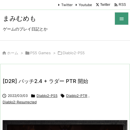

Twitter
Youtube
Twitter
RSS
まみむめも

ゲームのプレイ日記とか

メニュ

サイド

ホーム
>

PS5 Games
>

Diablo2-PS5

前へ

[D2R] パッチ2.4 + ラダー PTR 開始
次へ


2022/03/03

Diablo2-PS5

Diablo2-PTR
,
検索
Diablo2-Resurrected