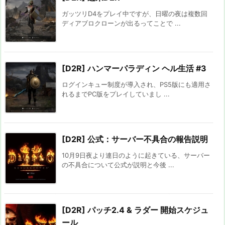
ガッツリD4をプレイ中ですが、日曜の夜は複数回
ディアブロクローンが出るってことで ...
[D2R] ハンマーパラディン ヘル生活 #3
ログインキュー制度が導入され、PS5版にも適用さ
れるまでPC版をプレイしていまし ...
[D2R] 公式：サーバー不具合の報告説明
10月9日夜より連日のように起きている、サーバー
の不具合について公式が説明と今後 ...
[D2R] パッチ2.4 & ラダー 開始スケジュ
ール