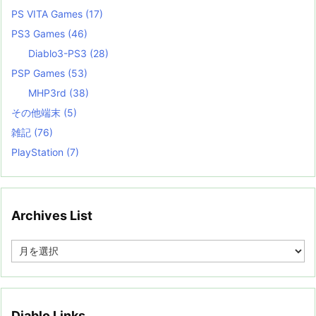
PS VITA Games
(17)
PS3 Games
(46)
Diablo3-PS3
(28)
PSP Games
(53)
MHP3rd
(38)
その他端末
(5)
雑記
(76)
PlayStation
(7)
Archives List
A
r
c
h
i
v
Diablo Links