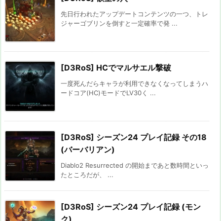
先日行われたアップデートコンテンツの一つ、トレ
ジャーゴブリンを倒すと一定確率で発 ...
[D3RoS] HCでマルサエル撃破
一度死んだらキャラが利用できなくなってしまうハ
ードコア(HC)モードでLV30く ...
[D3RoS] シーズン24 プレイ記録 その18
(バーバリアン)
Diablo2 Resurrected の開始まであと数時間といっ
たところだが、 ...
[D3RoS] シーズン24 プレイ記録 (モン
ク)