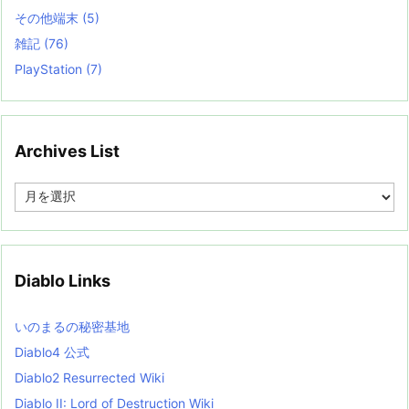
その他端末
(5)
雑記
(76)
PlayStation
(7)
Archives List
A
r
c
h
i
v
Diablo Links
e
s
L
いのまるの秘密基地
i
s
Diablo4 公式
t
Diablo2 Resurrected Wiki
Diablo II: Lord of Destruction Wiki