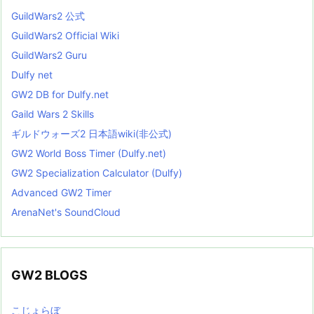
GuildWars2 公式
GuildWars2 Official Wiki
GuildWars2 Guru
Dulfy net
GW2 DB for Dulfy.net
Gaild Wars 2 Skills
ギルドウォーズ2 日本語wiki(非公式)
GW2 World Boss Timer (Dulfy.net)
GW2 Specialization Calculator (Dulfy)
Advanced GW2 Timer
ArenaNet's SoundCloud
GW2 BLOGS
こじょらぼ