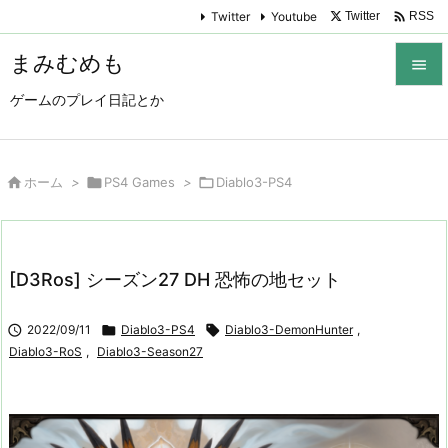

Twitter
Youtube
Twitter
RSS
まみむめも

ゲームのプレイ日記とか

メニュ

サイド

ホーム
>

PS4 Games
>

Diablo3-PS4

前へ

[D3Ros] シーズン27 DH 恐怖の地セット
次へ


2022/09/11

Diablo3-PS4

Diablo3-DemonHunter
,
検索
Diablo3-RoS
,
Diablo3-Season27