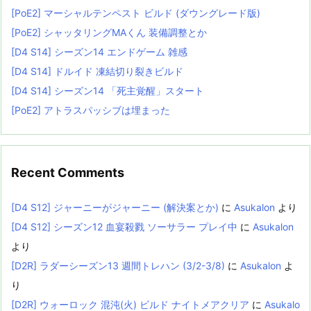
[PoE2] マーシャルテンペスト ビルド (ダウングレード版)
[PoE2] シャッタリングMAくん 装備調整とか
[D4 S14] シーズン14 エンドゲーム 雑感
[D4 S14] ドルイド 凍結切り裂きビルド
[D4 S14] シーズン14 「死主覚醒」スタート
[PoE2] アトラスパッシブは埋まった
Recent Comments
[D4 S12] ジャーニーがジャーニー (解決案とか)
に
Asukalon
より
[D4 S12] シーズン12 血宴殺戮 ソーサラー プレイ中
に
Asukalon
より
[D2R] ラダーシーズン13 週間トレハン (3/2-3/8)
に
Asukalon
よ
り
[D2R] ウォーロック 混沌(火) ビルド ナイトメアクリア
に
Asukalo