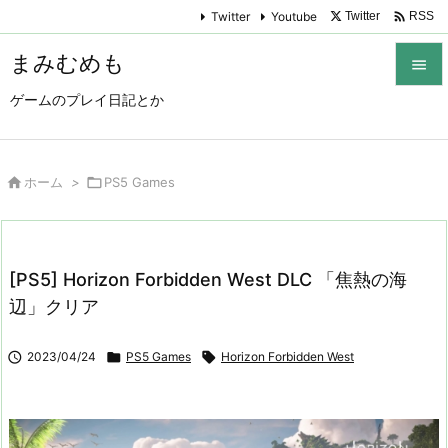

Twitter
Youtube
Twitter
RSS
まみむめも

ゲームのプレイ日記とか

メニュ

サイド

ホーム
>

PS5 Games

前へ

[PS5] Horizon Forbidden West DLC 「焦熱の海
次へ
辺」クリア

検索

2023/04/24

PS5 Games

Horizon Forbidden West