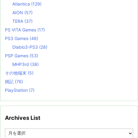
Atlantica
(129)
AION
(57)
TERA
(37)
PS VITA Games
(17)
PS3 Games
(46)
Diablo3-PS3
(28)
PSP Games
(53)
MHP3rd
(38)
その他端末
(5)
雑記
(76)
PlayStation
(7)
Archives List
A
r