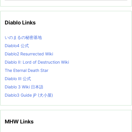
c
h
i
v
Diablo Links
e
s
L
いのまるの秘密基地
i
s
Diablo4 公式
t
Diablo2 Resurrected Wiki
Diablo II: Lord of Destruction Wiki
The Eternal Death Star
Diablo III 公式
Diablo 3 Wiki 日本語
Diablo3 Guide jP (犬小屋)
MHW Links