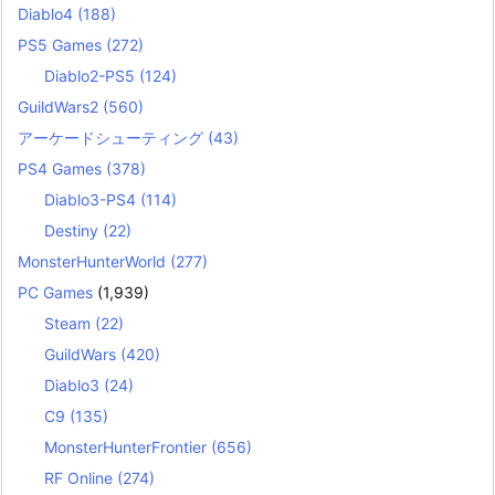
Diablo4
(188)
PS5 Games
(272)
Diablo2-PS5
(124)
GuildWars2
(560)
アーケードシューティング
(43)
PS4 Games
(378)
Diablo3-PS4
(114)
Destiny
(22)
MonsterHunterWorld
(277)
PC Games
(1,939)
Steam
(22)
GuildWars
(420)
Diablo3
(24)
C9
(135)
MonsterHunterFrontier
(656)
RF Online
(274)