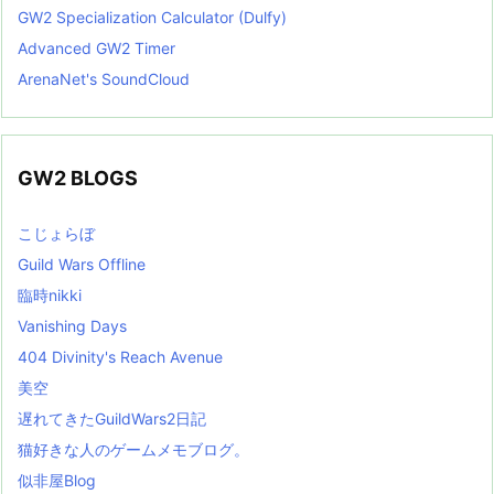
GW2 Specialization Calculator (Dulfy)
Advanced GW2 Timer
ArenaNet's SoundCloud
GW2 BLOGS
こじょらぼ
Guild Wars Offline
臨時nikki
Vanishing Days
404 Divinity's Reach Avenue
美空
遅れてきたGuildWars2日記
猫好きな人のゲームメモブログ。
似非屋Blog