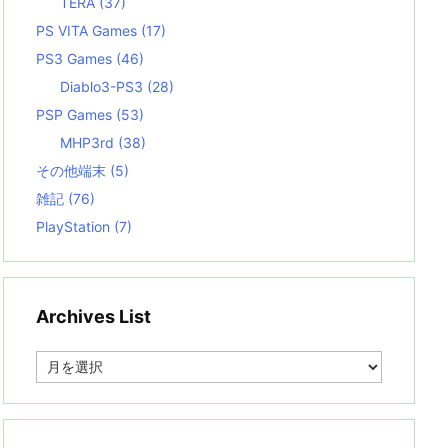
TERA
(37)
PS VITA Games
(17)
PS3 Games
(46)
Diablo3-PS3
(28)
PSP Games
(53)
MHP3rd
(38)
その他端末
(5)
雑記
(76)
PlayStation
(7)
Archives List
A
r
c
h
i
v