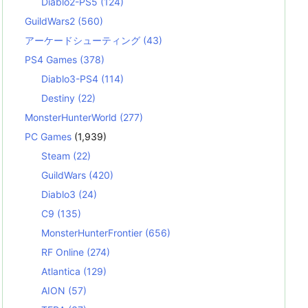
Diablo2-PS5
(124)
GuildWars2
(560)
アーケードシューティング
(43)
PS4 Games
(378)
Diablo3-PS4
(114)
Destiny
(22)
MonsterHunterWorld
(277)
PC Games
(1,939)
Steam
(22)
GuildWars
(420)
Diablo3
(24)
C9
(135)
MonsterHunterFrontier
(656)
RF Online
(274)
Atlantica
(129)
AION
(57)