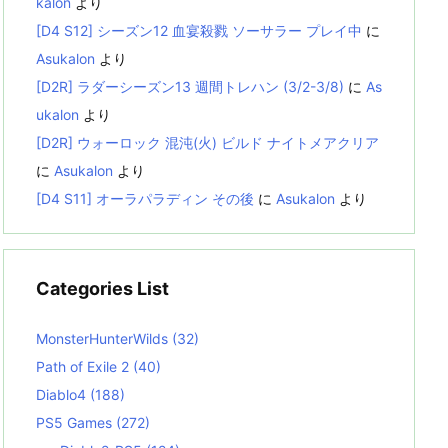
kalon
より
[D4 S12] シーズン12 血宴殺戮 ソーサラー プレイ中
に
Asukalon
より
[D2R] ラダーシーズン13 週間トレハン (3/2-3/8)
に
As
ukalon
より
[D2R] ウォーロック 混沌(火) ビルド ナイトメアクリア
に
Asukalon
より
[D4 S11] オーラパラディン その後
に
Asukalon
より
Categories List
MonsterHunterWilds
(32)
Path of Exile 2
(40)
Diablo4
(188)
PS5 Games
(272)