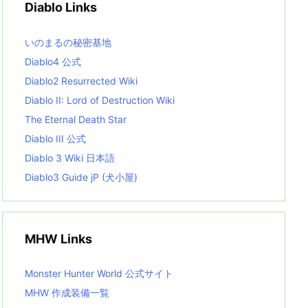
Diablo Links
e
s
L
いのまるの秘密基地
i
s
Diablo4 公式
t
Diablo2 Resurrected Wiki
Diablo II: Lord of Destruction Wiki
The Eternal Death Star
Diablo III 公式
Diablo 3 Wiki 日本語
Diablo3 Guide jP (犬小屋)
MHW Links
Monster Hunter World 公式サイト
MHW 作成装備一覧