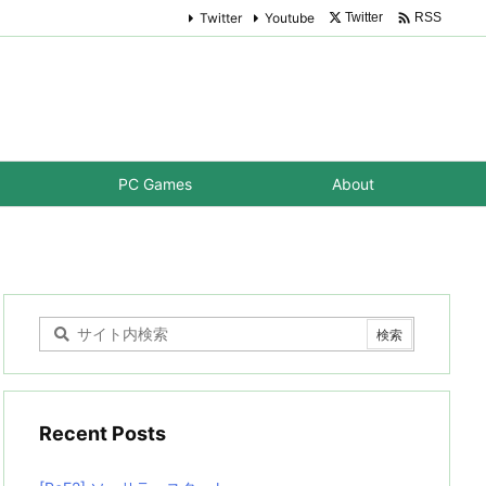

Twitter
Youtube
Twitter
RSS
PC Games
About
Recent Posts