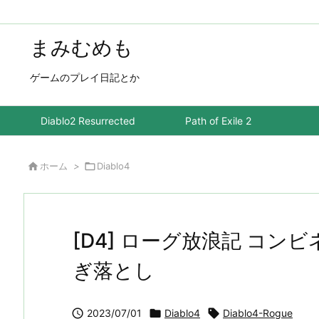
まみむめも
ゲームのプレイ日記とか
Diablo2 Resurrected
Path of Exile 2

ホーム
>

Diablo4
[D4] ローグ放浪記 コン
ぎ落とし

2023/07/01

Diablo4

Diablo4-Rogue