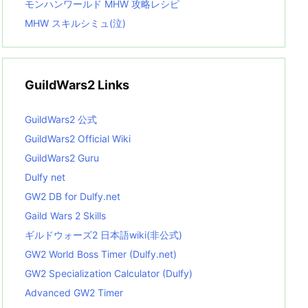
モンハンワールド MHW 攻略レシピ
MHW スキルシミュ(泣)
GuildWars2 Links
GuildWars2 公式
GuildWars2 Official Wiki
GuildWars2 Guru
Dulfy net
GW2 DB for Dulfy.net
Gaild Wars 2 Skills
ギルドウォーズ2 日本語wiki(非公式)
GW2 World Boss Timer (Dulfy.net)
GW2 Specialization Calculator (Dulfy)
Advanced GW2 Timer