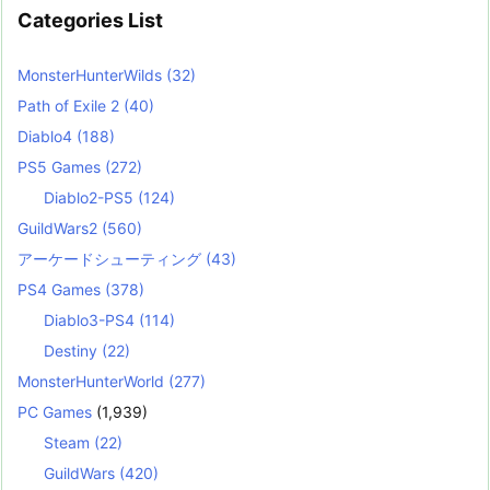
Categories List
MonsterHunterWilds
(32)
Path of Exile 2
(40)
Diablo4
(188)
PS5 Games
(272)
Diablo2-PS5
(124)
GuildWars2
(560)
アーケードシューティング
(43)
PS4 Games
(378)
Diablo3-PS4
(114)
Destiny
(22)
MonsterHunterWorld
(277)
PC Games
(1,939)
Steam
(22)
GuildWars
(420)