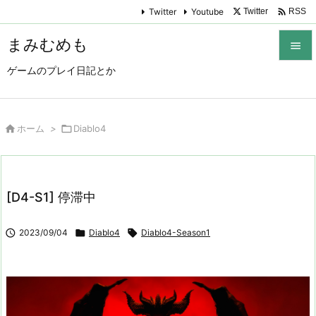

Twitter
Youtube
Twitter
RSS
まみむめも

ゲームのプレイ日記とか

メニュ

サイド

ホーム
>

Diablo4

前へ

[D4-S1] 停滞中
次へ


2023/09/04

Diablo4

Diablo4-Season1
検索