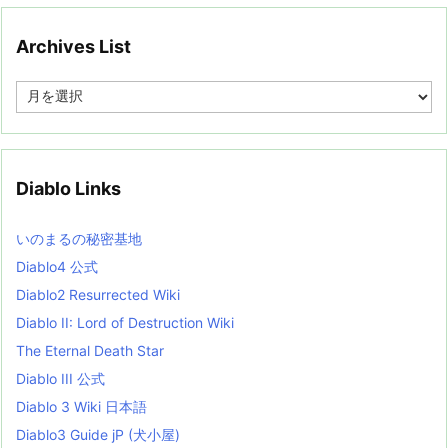
Archives List
A
r
c
h
i
v
Diablo Links
e
s
L
いのまるの秘密基地
i
s
Diablo4 公式
t
Diablo2 Resurrected Wiki
Diablo II: Lord of Destruction Wiki
The Eternal Death Star
Diablo III 公式
Diablo 3 Wiki 日本語
Diablo3 Guide jP (犬小屋)