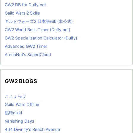
GW2 DB for Dulfy.net
Gaild Wars 2 Skills
ギルドウォーズ2 日本語wiki(非公式)
GW2 World Boss Timer (Dulfy.net)
GW2 Specialization Calculator (Dulfy)
Advanced GW2 Timer
ArenaNet's SoundCloud
GW2 BLOGS
こじょらぼ
Guild Wars Offline
臨時nikki
Vanishing Days
404 Divinity's Reach Avenue