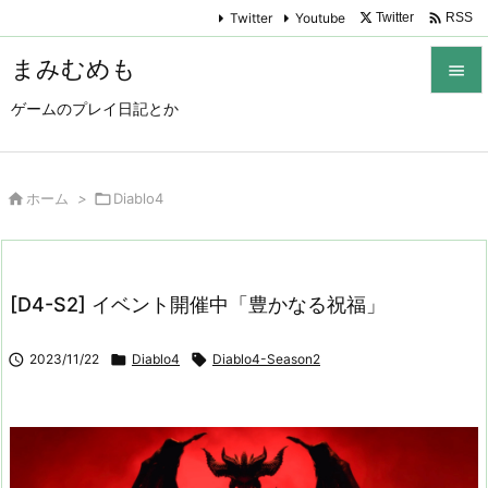

Twitter
Youtube
Twitter
RSS
まみむめも

ゲームのプレイ日記とか

メニュ

サイド

ホーム
>

Diablo4

前へ

[D4-S2] イベント開催中「豊かなる祝福」
次へ


2023/11/22

Diablo4

Diablo4-Season2
検索