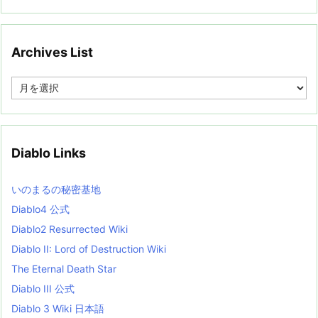
Archives List
A
r
c
h
i
v
Diablo Links
e
s
L
いのまるの秘密基地
i
s
Diablo4 公式
t
Diablo2 Resurrected Wiki
Diablo II: Lord of Destruction Wiki
The Eternal Death Star
Diablo III 公式
Diablo 3 Wiki 日本語