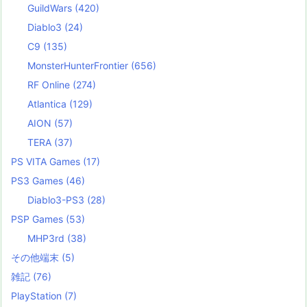
GuildWars
(420)
Diablo3
(24)
C9
(135)
MonsterHunterFrontier
(656)
RF Online
(274)
Atlantica
(129)
AION
(57)
TERA
(37)
PS VITA Games
(17)
PS3 Games
(46)
Diablo3-PS3
(28)
PSP Games
(53)
MHP3rd
(38)
その他端末
(5)
雑記
(76)
PlayStation
(7)