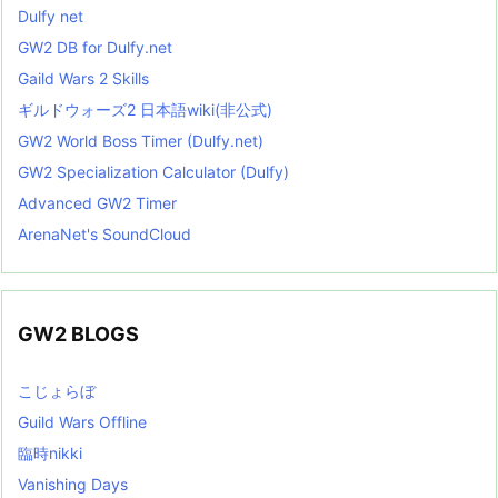
Dulfy net
GW2 DB for Dulfy.net
Gaild Wars 2 Skills
ギルドウォーズ2 日本語wiki(非公式)
GW2 World Boss Timer (Dulfy.net)
GW2 Specialization Calculator (Dulfy)
Advanced GW2 Timer
ArenaNet's SoundCloud
GW2 BLOGS
こじょらぼ
Guild Wars Offline
臨時nikki
Vanishing Days