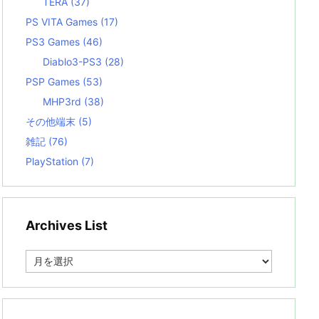
TERA
(37)
PS VITA Games
(17)
PS3 Games
(46)
Diablo3-PS3
(28)
PSP Games
(53)
MHP3rd
(38)
その他端末
(5)
雑記
(76)
PlayStation
(7)
Archives List
A
r
c
h
i
v