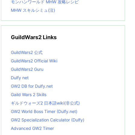
モンハンワールド MHW 攻略レシピ
MHW スキルシミュ(泣)
GuildWars2 Links
GuildWars2 公式
GuildWars2 Official Wiki
GuildWars2 Guru
Dulfy net
GW2 DB for Dulfy.net
Gaild Wars 2 Skills
ギルドウォーズ2 日本語wiki(非公式)
GW2 World Boss Timer (Dulfy.net)
GW2 Specialization Calculator (Dulfy)
Advanced GW2 Timer