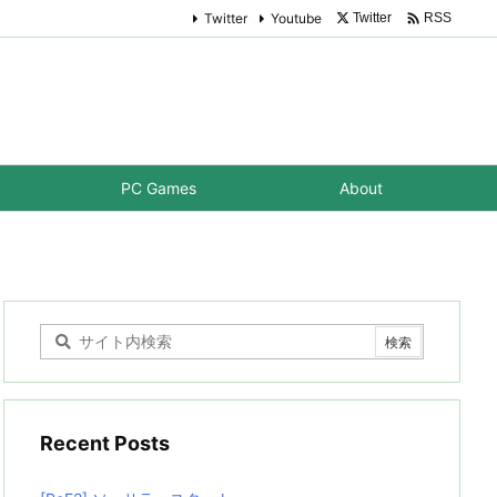

Twitter
Youtube
Twitter
RSS
PC Games
About
Recent Posts