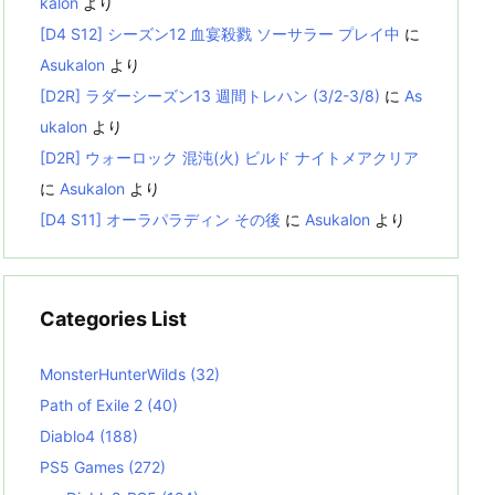
kalon
より
[D4 S12] シーズン12 血宴殺戮 ソーサラー プレイ中
に
Asukalon
より
[D2R] ラダーシーズン13 週間トレハン (3/2-3/8)
に
As
ukalon
より
[D2R] ウォーロック 混沌(火) ビルド ナイトメアクリア
に
Asukalon
より
[D4 S11] オーラパラディン その後
に
Asukalon
より
Categories List
MonsterHunterWilds
(32)
Path of Exile 2
(40)
Diablo4
(188)
PS5 Games
(272)