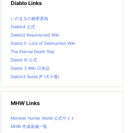
Diablo Links
e
s
L
いのまるの秘密基地
i
s
Diablo4 公式
t
Diablo2 Resurrected Wiki
Diablo II: Lord of Destruction Wiki
The Eternal Death Star
Diablo III 公式
Diablo 3 Wiki 日本語
Diablo3 Guide jP (犬小屋)
MHW Links
Monster Hunter World 公式サイト
MHW 作成装備一覧