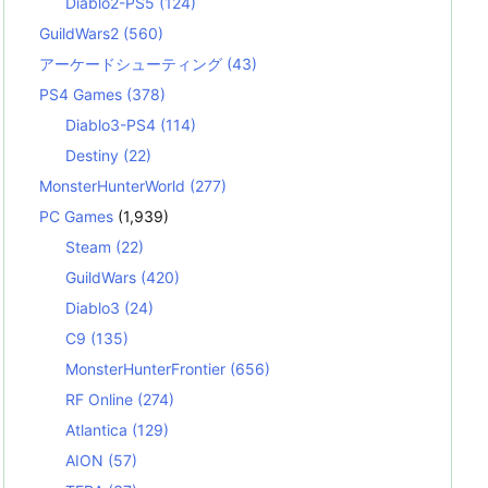
Diablo2-PS5
(124)
GuildWars2
(560)
アーケードシューティング
(43)
PS4 Games
(378)
Diablo3-PS4
(114)
Destiny
(22)
MonsterHunterWorld
(277)
PC Games
(1,939)
Steam
(22)
GuildWars
(420)
Diablo3
(24)
C9
(135)
MonsterHunterFrontier
(656)
RF Online
(274)
Atlantica
(129)
AION
(57)