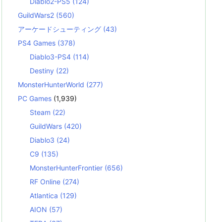
Diablo2-PS5
(124)
GuildWars2
(560)
アーケードシューティング
(43)
PS4 Games
(378)
Diablo3-PS4
(114)
Destiny
(22)
MonsterHunterWorld
(277)
PC Games
(1,939)
Steam
(22)
GuildWars
(420)
Diablo3
(24)
C9
(135)
MonsterHunterFrontier
(656)
RF Online
(274)
Atlantica
(129)
AION
(57)