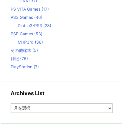
TERA
(37)
PS VITA Games
(17)
PS3 Games
(46)
Diablo3-PS3
(28)
PSP Games
(53)
MHP3rd
(38)
その他端末
(5)
雑記
(76)
PlayStation
(7)
Archives List
A
r
c
h
i
v