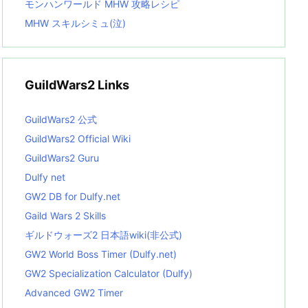
モンハンワールド MHW 攻略レシピ
MHW スキルシミュ(泣)
GuildWars2 Links
GuildWars2 公式
GuildWars2 Official Wiki
GuildWars2 Guru
Dulfy net
GW2 DB for Dulfy.net
Gaild Wars 2 Skills
ギルドウォーズ2 日本語wiki(非公式)
GW2 World Boss Timer (Dulfy.net)
GW2 Specialization Calculator (Dulfy)
Advanced GW2 Timer