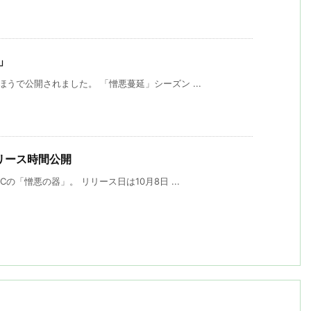
延」
うで公開されました。 「憎悪蔓延」シーズン ...
 リリース時間公開
の「憎悪の器」。 リリース日は10月8日 ...