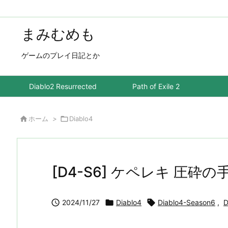
まみむめも
ゲームのプレイ日記とか
Diablo2 Resurrected
Path of Exile 2

ホーム
>

Diablo4
[D4-S6] ケペレキ 圧砕の

2024/11/27

Diablo4

Diablo4-Season6
,
D