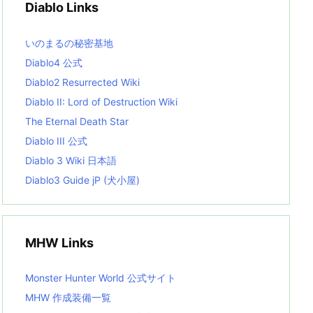
Diablo Links
e
s
L
いのまるの秘密基地
i
s
Diablo4 公式
t
Diablo2 Resurrected Wiki
Diablo II: Lord of Destruction Wiki
The Eternal Death Star
Diablo III 公式
Diablo 3 Wiki 日本語
Diablo3 Guide jP (犬小屋)
MHW Links
Monster Hunter World 公式サイト
MHW 作成装備一覧