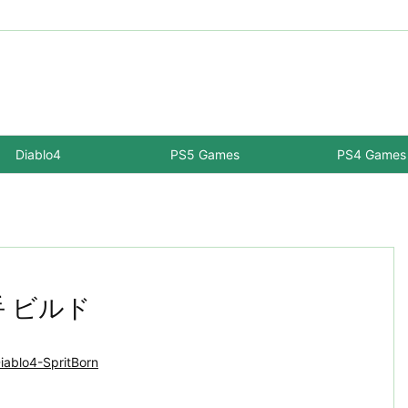
Diablo4
PS5 Games
PS4 Games
手 ビルド
iablo4-SpritBorn