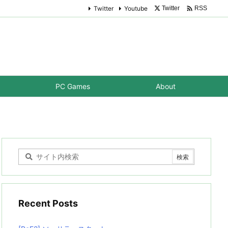

Twitter
Youtube
Twitter
RSS
PC Games
About
Recent Posts