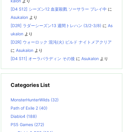
kalon
より
[D4 S12] シーズン12 血宴殺戮 ソーサラー プレイ中
に
Asukalon
より
[D2R] ラダーシーズン13 週間トレハン (3/2-3/8)
に
As
ukalon
より
[D2R] ウォーロック 混沌(火) ビルド ナイトメアクリア
に
Asukalon
より
[D4 S11] オーラパラディン その後
に
Asukalon
より
Categories List
MonsterHunterWilds
(32)
Path of Exile 2
(40)
Diablo4
(188)
PS5 Games
(272)