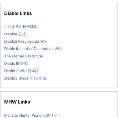
h
i
v
Diablo Links
e
s
L
いのまるの秘密基地
i
s
Diablo4 公式
t
Diablo2 Resurrected Wiki
Diablo II: Lord of Destruction Wiki
The Eternal Death Star
Diablo III 公式
Diablo 3 Wiki 日本語
Diablo3 Guide jP (犬小屋)
MHW Links
Monster Hunter World 公式サイト