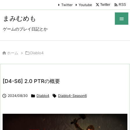

Twitter
Youtube
Twitter
RSS
まみむめも

ゲームのプレイ日記とか

メニュ

サイド

ホーム
>

Diablo4

前へ

[D4-S6] 2.0 PTRの概要
次へ


2024/08/30

Diablo4

Diablo4-Season6
検索