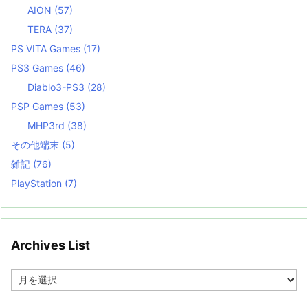
AION
(57)
TERA
(37)
PS VITA Games
(17)
PS3 Games
(46)
Diablo3-PS3
(28)
PSP Games
(53)
MHP3rd
(38)
その他端末
(5)
雑記
(76)
PlayStation
(7)
Archives List
A
r
c