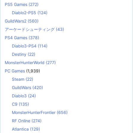
PS5 Games
(272)
Diablo2-PS5
(124)
GuildWars2
(560)
アーケードシューティング
(43)
PS4 Games
(378)
Diablo3-PS4
(114)
Destiny
(22)
MonsterHunterWorld
(277)
PC Games
(1,939)
Steam
(22)
GuildWars
(420)
Diablo3
(24)
C9
(135)
MonsterHunterFrontier
(656)
RF Online
(274)
Atlantica
(129)