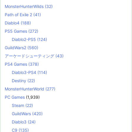
MonsterHunterWilds
(32)
Path of Exile 2
(41)
Diablo4
(188)
PS5 Games
(272)
Diablo2-PS5
(124)
GuildWars2
(560)
アーケードシューティング
(43)
PS4 Games
(378)
Diablo3-PS4
(114)
Destiny
(22)
MonsterHunterWorld
(277)
PC Games
(1,939)
Steam
(22)
GuildWars
(420)
Diablo3
(24)
C9
(135)