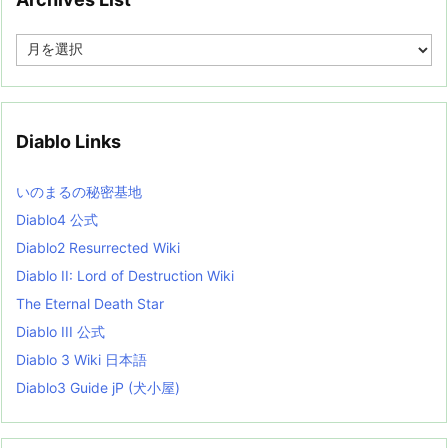
A
r
c
h
i
v
Diablo Links
e
s
L
いのまるの秘密基地
i
s
Diablo4 公式
t
Diablo2 Resurrected Wiki
Diablo II: Lord of Destruction Wiki
The Eternal Death Star
Diablo III 公式
Diablo 3 Wiki 日本語
Diablo3 Guide jP (犬小屋)