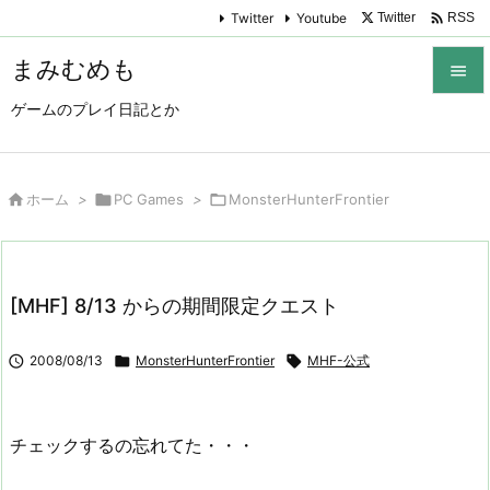

Twitter
Youtube
Twitter
RSS
まみむめも

ゲームのプレイ日記とか

メニュ

サイド

ホーム
>

PC Games
>

MonsterHunterFrontier

前へ

[MHF] 8/13 からの期間限定クエスト
次へ


2008/08/13

MonsterHunterFrontier

MHF-公式
検索
チェックするの忘れてた・・・