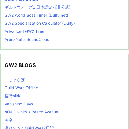
ギルドウォーズ2 日本語wiki(非公式)
GW2 World Boss Timer (Dulfy.net)
GW2 Specialization Calculator (Dulfy)
Advanced GW2 Timer
ArenaNet's SoundCloud
GW2 BLOGS
こじょらぼ
Guild Wars Offline
臨時nikki
Vanishing Days
404 Divinity's Reach Avenue
美空
遅れてきたGuildWars2日記