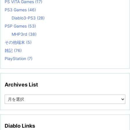
PS VITA Games
(17)
PS3 Games
(46)
Diablo3-PS3
(28)
PSP Games
(53)
MHP3rd
(38)
その他端末
(5)
雑記
(76)
PlayStation
(7)
Archives List
A
r
c
h
i
v
Diablo Links
e