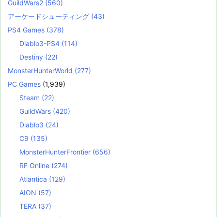
GuildWars2
(560)
アーケードシューティング
(43)
PS4 Games
(378)
Diablo3-PS4
(114)
Destiny
(22)
MonsterHunterWorld
(277)
PC Games
(1,939)
Steam
(22)
GuildWars
(420)
Diablo3
(24)
C9
(135)
MonsterHunterFrontier
(656)
RF Online
(274)
Atlantica
(129)
AION
(57)
TERA
(37)