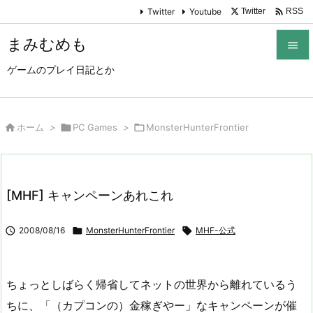

Twitter
Youtube
Twitter
RSS
まみむめも

ゲームのプレイ日記とか

メニュ

サイド

ホーム
>

PC Games
>

MonsterHunterFrontier

前へ

[MHF] キャンペーンあれこれ
次へ


2008/08/16

MonsterHunterFrontier

MHF-公式
検索
ちょっとしばらく帰省してネットの世界から離れているう
ちに、「（カプコンの）金稼ぎやー」なキャンペーンが催