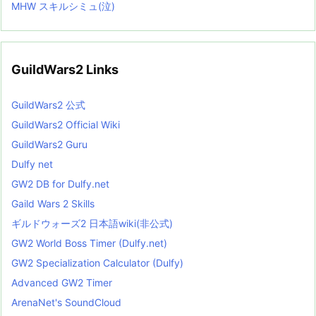
MHW スキルシミュ(泣)
GuildWars2 Links
GuildWars2 公式
GuildWars2 Official Wiki
GuildWars2 Guru
Dulfy net
GW2 DB for Dulfy.net
Gaild Wars 2 Skills
ギルドウォーズ2 日本語wiki(非公式)
GW2 World Boss Timer (Dulfy.net)
GW2 Specialization Calculator (Dulfy)
Advanced GW2 Timer
ArenaNet's SoundCloud