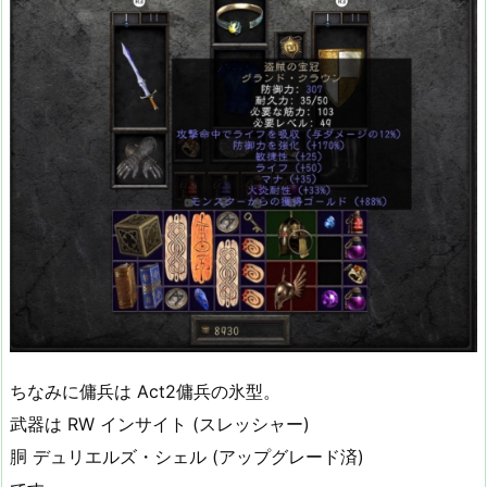
ちなみに傭兵は Act2傭兵の氷型。
武器は RW インサイト (スレッシャー)
胴 デュリエルズ・シェル (アップグレード済)