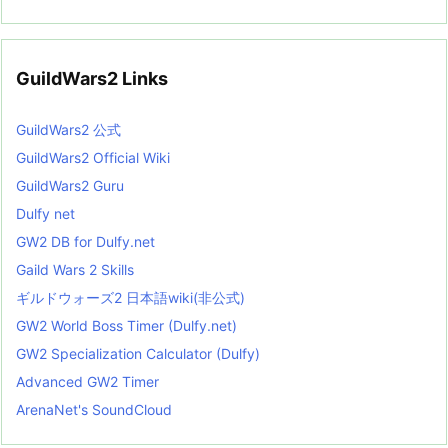
GuildWars2 Links
GuildWars2 公式
GuildWars2 Official Wiki
GuildWars2 Guru
Dulfy net
GW2 DB for Dulfy.net
Gaild Wars 2 Skills
ギルドウォーズ2 日本語wiki(非公式)
GW2 World Boss Timer (Dulfy.net)
GW2 Specialization Calculator (Dulfy)
Advanced GW2 Timer
ArenaNet's SoundCloud