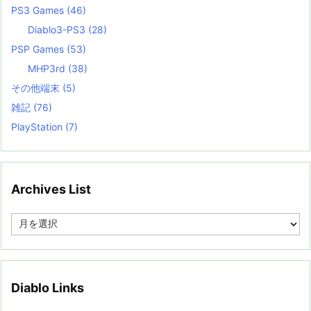
PS3 Games
(46)
Diablo3-PS3
(28)
PSP Games
(53)
MHP3rd
(38)
その他端末
(5)
雑記
(76)
PlayStation
(7)
Archives List
A
r
c
h
i
v
Diablo Links
e
s