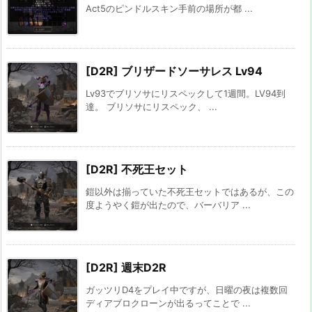
Act5のピンドルスキン手前の場所が都 ...
[D2R] ブリザードソーサレス Lv94
Lv93でブリソサにリスペックして1週間。LV94到
達。 ブリソサにリスペック、 ...
[D2R] 不死王セット
鎧以外は揃っていた不死王セットではあるが、この
度ようやく鎧が出たので、バーバリア ...
[D2R] 週末D2R
ガッツリD4をプレイ中ですが、日曜の夜は複数回
ディアブロクローンが出るってことで ...