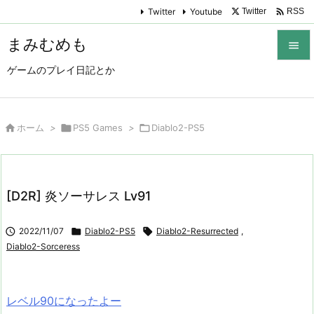

Twitter
Youtube
Twitter
RSS
まみむめも

ゲームのプレイ日記とか

メニュ

サイド

ホーム
>

PS5 Games
>

Diablo2-PS5

前へ

[D2R] 炎ソーサレス Lv91
次へ


2022/11/07

Diablo2-PS5

Diablo2-Resurrected
,
検索
Diablo2-Sorceress
レベル90になったよー