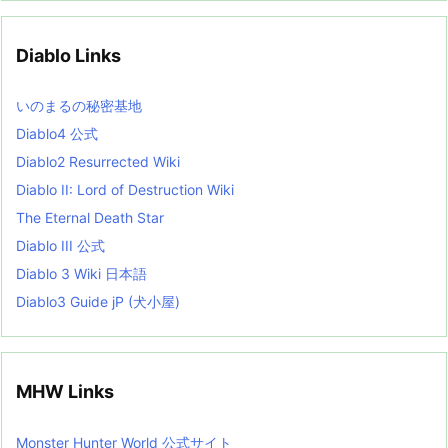
h
i
v
Diablo Links
e
s
L
いのまるの秘密基地
i
s
Diablo4 公式
t
Diablo2 Resurrected Wiki
Diablo II: Lord of Destruction Wiki
The Eternal Death Star
Diablo III 公式
Diablo 3 Wiki 日本語
Diablo3 Guide jP (犬小屋)
MHW Links
Monster Hunter World 公式サイト