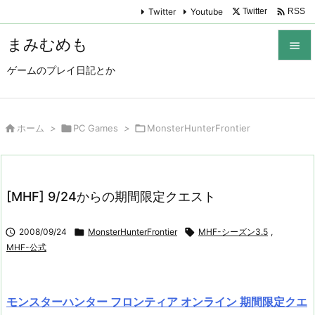

Twitter
Youtube
Twitter
RSS
まみむめも

ゲームのプレイ日記とか

メニュ

サイド

ホーム
>

PC Games
>

MonsterHunterFrontier

前へ

[MHF] 9/24からの期間限定クエスト
次へ


2008/09/24

MonsterHunterFrontier

MHF-シーズン3.5
,
検索
MHF-公式
モンスターハンター フロンティア オンライン 期間限定クエ