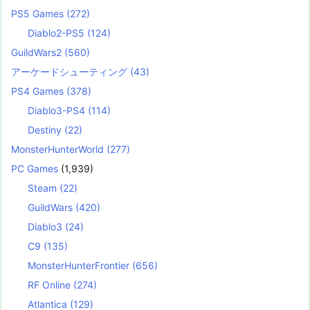
PS5 Games
(272)
Diablo2-PS5
(124)
GuildWars2
(560)
アーケードシューティング
(43)
PS4 Games
(378)
Diablo3-PS4
(114)
Destiny
(22)
MonsterHunterWorld
(277)
PC Games
(1,939)
Steam
(22)
GuildWars
(420)
Diablo3
(24)
C9
(135)
MonsterHunterFrontier
(656)
RF Online
(274)
Atlantica
(129)