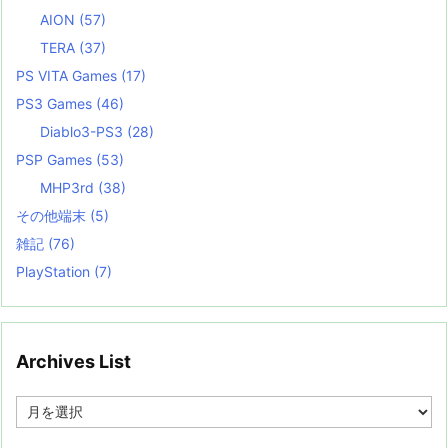
AION
(57)
TERA
(37)
PS VITA Games
(17)
PS3 Games
(46)
Diablo3-PS3
(28)
PSP Games
(53)
MHP3rd
(38)
その他端末
(5)
雑記
(76)
PlayStation
(7)
Archives List
A
r
c