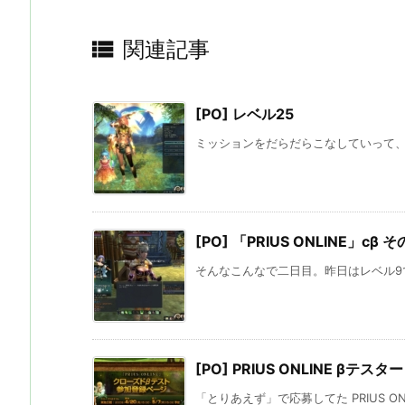

関連記事
[PO] レベル25
ミッションをだらだらこなしていって、cβ
[PO] 「PRIUS ONLINE」cβ 
そんなこんなで二日目。昨日はレベル9で
[PO] PRIUS ONLINE βテスター
「とりあえず」で応募してた PRIUS ONLI