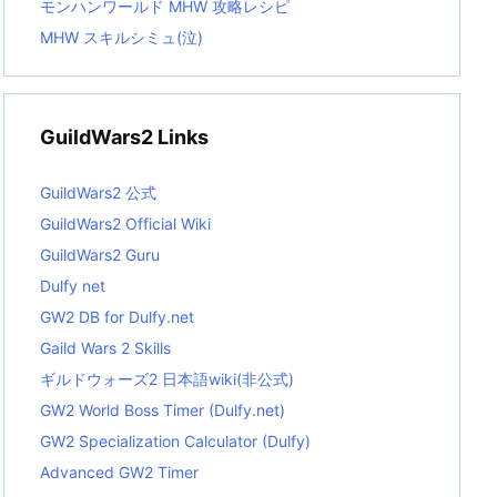
モンハンワールド MHW 攻略レシピ
MHW スキルシミュ(泣)
GuildWars2 Links
GuildWars2 公式
GuildWars2 Official Wiki
GuildWars2 Guru
Dulfy net
GW2 DB for Dulfy.net
Gaild Wars 2 Skills
ギルドウォーズ2 日本語wiki(非公式)
GW2 World Boss Timer (Dulfy.net)
GW2 Specialization Calculator (Dulfy)
Advanced GW2 Timer