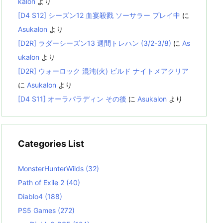
kalon
より
[D4 S12] シーズン12 血宴殺戮 ソーサラー プレイ中
に
Asukalon
より
[D2R] ラダーシーズン13 週間トレハン (3/2-3/8)
に
As
ukalon
より
[D2R] ウォーロック 混沌(火) ビルド ナイトメアクリア
に
Asukalon
より
[D4 S11] オーラパラディン その後
に
Asukalon
より
Categories List
MonsterHunterWilds
(32)
Path of Exile 2
(40)
Diablo4
(188)
PS5 Games
(272)