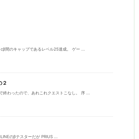
間のキャップであるレベル25達成。 ゲー ...
その２
終わったので、あれこれクエストこなし。 序 ...
NEのβテスターだが PRIUS ...