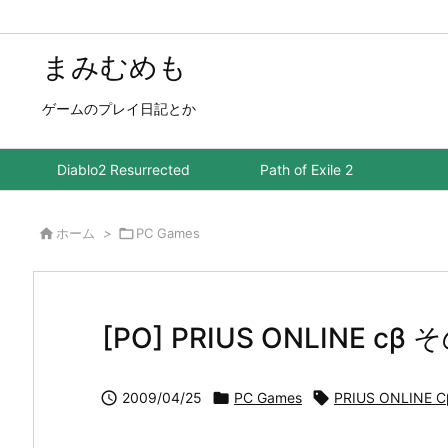
まみむめも
ゲームのプレイ日記とか
Diablo2 Resurrected
Path of Exile 2

ホーム
>

PC Games
[PO] PRIUS ONLINE c

2009/04/25

PC Games

PRIUS ONLINE C