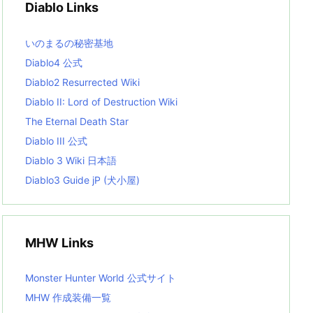
Diablo Links
e
s
L
いのまるの秘密基地
i
s
Diablo4 公式
t
Diablo2 Resurrected Wiki
Diablo II: Lord of Destruction Wiki
The Eternal Death Star
Diablo III 公式
Diablo 3 Wiki 日本語
Diablo3 Guide jP (犬小屋)
MHW Links
Monster Hunter World 公式サイト
MHW 作成装備一覧