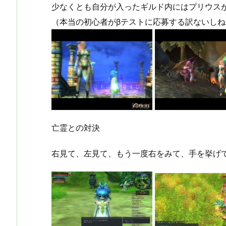
少なくとも自分が入ったギルド内にはプリウス
（本当の初心者がβテストに応募する訳ないしね
亡霊との対決
右見て、左見て、もう一度右をみて、手を挙げて