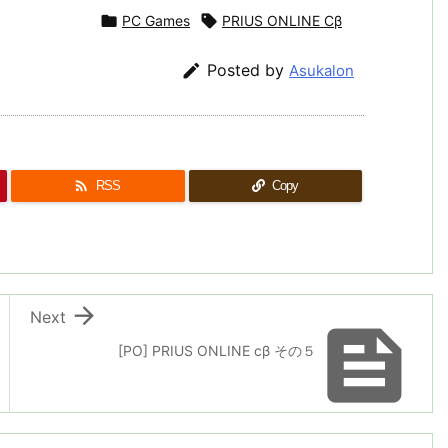

PC Games

PRIUS ONLINE Cβ

Posted by
Asukalon

RSS
Copy

Next

[PO] PRIUS ONLINE cβ その５