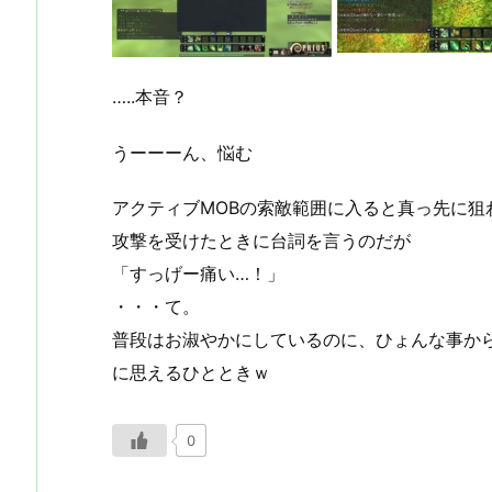
…..本音？
うーーーん、悩む
アクティブMOBの索敵範囲に入ると真っ先に狙
攻撃を受けたときに台詞を言うのだが
「すっげー痛い…！」
・・・て。
普段はお淑やかにしているのに、ひょんな事か
に思えるひとときｗ
0