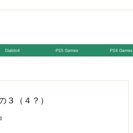
Diablo4
PS5 Games
PS4 Games
β その３（４？）
β