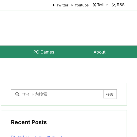

Twitter
Youtube
Twitter
RSS
PC Games
About
Recent Posts