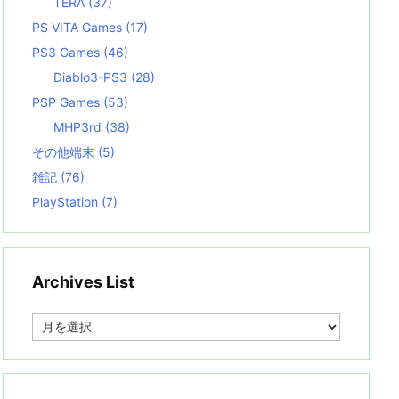
TERA
(37)
PS VITA Games
(17)
PS3 Games
(46)
Diablo3-PS3
(28)
PSP Games
(53)
MHP3rd
(38)
その他端末
(5)
雑記
(76)
PlayStation
(7)
Archives List
A
r
c
h
i
v