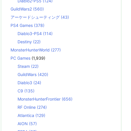
Diablo2-PS5
(124)
GuildWars2
(560)
アーケードシューティング
(43)
PS4 Games
(378)
Diablo3-PS4
(114)
Destiny
(22)
MonsterHunterWorld
(277)
PC Games
(1,939)
Steam
(22)
GuildWars
(420)
Diablo3
(24)
C9
(135)
MonsterHunterFrontier
(656)
RF Online
(274)
Atlantica
(129)
AION
(57)