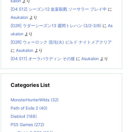
kalon
より
[D4 S12] シーズン12 血宴殺戮 ソーサラー プレイ中
に
Asukalon
より
[D2R] ラダーシーズン13 週間トレハン (3/2-3/8)
に
As
ukalon
より
[D2R] ウォーロック 混沌(火) ビルド ナイトメアクリア
に
Asukalon
より
[D4 S11] オーラパラディン その後
に
Asukalon
より
Categories List
MonsterHunterWilds
(32)
Path of Exile 2
(40)
Diablo4
(188)
PS5 Games
(272)