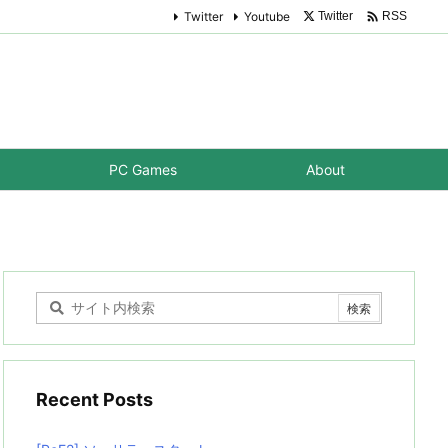

Twitter
Youtube
Twitter
RSS
PC Games
About
Recent Posts