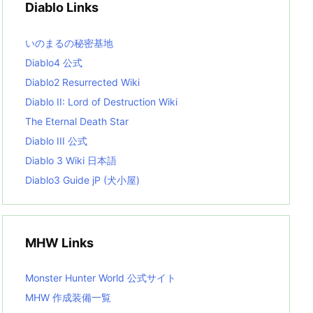
Diablo Links
e
s
L
いのまるの秘密基地
i
s
Diablo4 公式
t
Diablo2 Resurrected Wiki
Diablo II: Lord of Destruction Wiki
The Eternal Death Star
Diablo III 公式
Diablo 3 Wiki 日本語
Diablo3 Guide jP (犬小屋)
MHW Links
Monster Hunter World 公式サイト
MHW 作成装備一覧