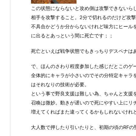
この状態にならないと攻め側は攻撃できないら
相手を攻撃すること。2分で切れるのだけど攻
不具合かどうか分からないけれど味方にヒール
に出るとあっという間に死亡です；；
死亡といえば戦争状態でもきっちりデスペナは
で、ほんのさわり程度参加した感じだとこのゲー
全体的にキャラが小さいのでその分特定キャラ
はそれなりの技術が必要。
という事で野良支援は難しい為、ちゃんと支援を
召喚は微妙。動きが遅いので死にやすい上にリ
増えてくればまた違ってくるかもしれないけれ
大人数で押したり引いたりと、初期の頃のRFの