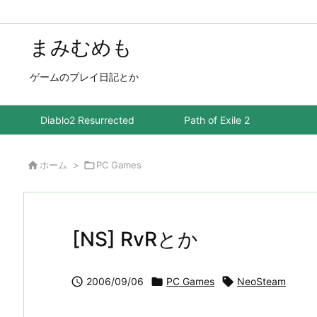
まみむめも
ゲームのプレイ日記とか
Diablo2 Resurrected
Path of Exile 2

ホーム
>

PC Games
[NS] RvRとか

2006/09/06

PC Games

NeoSteam