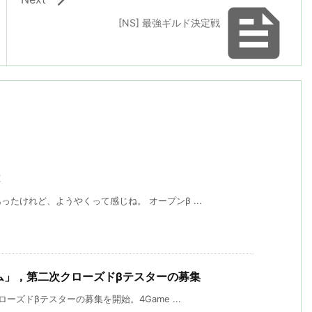

[NS] 最強ギルド決定戦
たけれど、ようやくって感じね。 オープンβ ...
チーム」，第二次クローズドβテスターの募集
ーズドβテスターの募集を開始。4Game ...