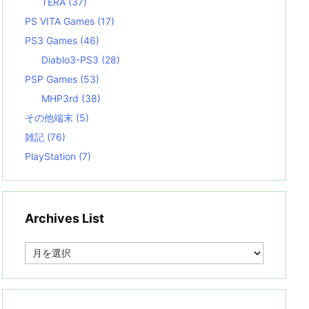
TERA
(37)
PS VITA Games
(17)
PS3 Games
(46)
Diablo3-PS3
(28)
PSP Games
(53)
MHP3rd
(38)
その他端末
(5)
雑記
(76)
PlayStation
(7)
Archives List
A
r
c
h
i
v