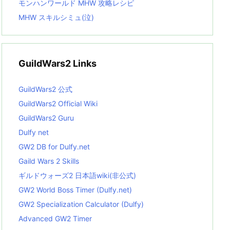
モンハンワールド MHW 攻略レシピ
MHW スキルシミュ(泣)
GuildWars2 Links
GuildWars2 公式
GuildWars2 Official Wiki
GuildWars2 Guru
Dulfy net
GW2 DB for Dulfy.net
Gaild Wars 2 Skills
ギルドウォーズ2 日本語wiki(非公式)
GW2 World Boss Timer (Dulfy.net)
GW2 Specialization Calculator (Dulfy)
Advanced GW2 Timer