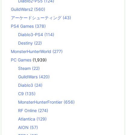
Diablo2-PS5
(124)
GuildWars2
(560)
アーケードシューティング
(43)
PS4 Games
(378)
Diablo3-PS4
(114)
Destiny
(22)
MonsterHunterWorld
(277)
PC Games
(1,939)
Steam
(22)
GuildWars
(420)
Diablo3
(24)
C9
(135)
MonsterHunterFrontier
(656)
RF Online
(274)
Atlantica
(129)
AION
(57)