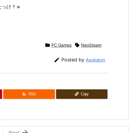
たっけ？ｗ

PC Games

NeoSteam

Posted by
Asukalon

RSS
Copy

Next