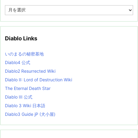
A
r
c
h
i
v
Diablo Links
e
s
L
いのまるの秘密基地
i
s
Diablo4 公式
t
Diablo2 Resurrected Wiki
Diablo II: Lord of Destruction Wiki
The Eternal Death Star
Diablo III 公式
Diablo 3 Wiki 日本語
Diablo3 Guide jP (犬小屋)