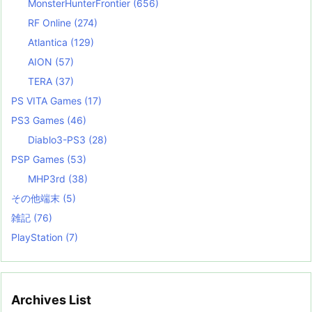
MonsterHunterFrontier
(656)
RF Online
(274)
Atlantica
(129)
AION
(57)
TERA
(37)
PS VITA Games
(17)
PS3 Games
(46)
Diablo3-PS3
(28)
PSP Games
(53)
MHP3rd
(38)
その他端末
(5)
雑記
(76)
PlayStation
(7)
Archives List