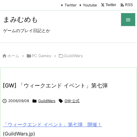

Twitter
Youtube
Twitter
RSS
まみむめも

ゲームのプレイ日記とか

メニュ

サイド

ホーム
>

PC Games
>

GuildWars

前へ

[GW] 「ウィークエンド イベント」第七弾
次へ


2006/09/08

GuildWars

GW-公式
検索
「ウィークエンド イベント」第七弾 開催！
(GuildWars.jp)