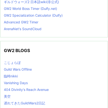
ギルドウォーズ2 日本語wiki(非公式)
GW2 World Boss Timer (Dulfy.net)
GW2 Specialization Calculator (Dulfy)
Advanced GW2 Timer
ArenaNet's SoundCloud
GW2 BLOGS
こじょらぼ
Guild Wars Offline
臨時nikki
Vanishing Days
404 Divinity's Reach Avenue
美空
遅れてきたGuildWars2日記