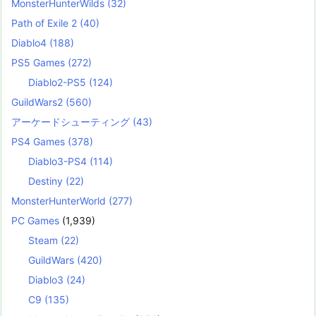
MonsterHunterWilds
(32)
Path of Exile 2
(40)
Diablo4
(188)
PS5 Games
(272)
Diablo2-PS5
(124)
GuildWars2
(560)
アーケードシューティング
(43)
PS4 Games
(378)
Diablo3-PS4
(114)
Destiny
(22)
MonsterHunterWorld
(277)
PC Games
(1,939)
Steam
(22)
GuildWars
(420)
Diablo3
(24)
C9
(135)