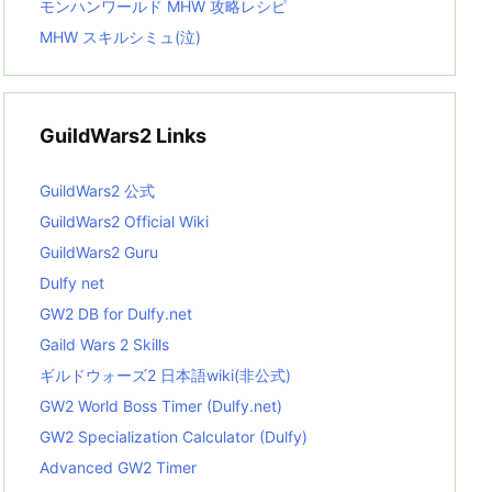
モンハンワールド MHW 攻略レシピ
MHW スキルシミュ(泣)
GuildWars2 Links
GuildWars2 公式
GuildWars2 Official Wiki
GuildWars2 Guru
Dulfy net
GW2 DB for Dulfy.net
Gaild Wars 2 Skills
ギルドウォーズ2 日本語wiki(非公式)
GW2 World Boss Timer (Dulfy.net)
GW2 Specialization Calculator (Dulfy)
Advanced GW2 Timer