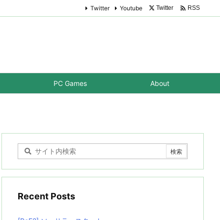

Twitter
Youtube
Twitter
RSS
PC Games
About
Recent Posts