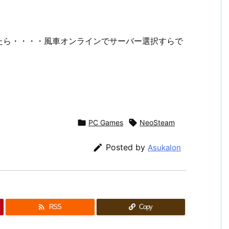
たら・・・・風車オンラインでサーバー選択すらで

PC Games

NeoSteam

Posted by
Asukalon

RSS
Copy