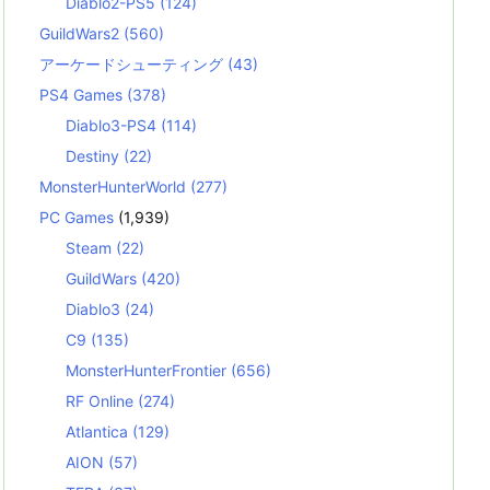
Diablo2-PS5
(124)
GuildWars2
(560)
アーケードシューティング
(43)
PS4 Games
(378)
Diablo3-PS4
(114)
Destiny
(22)
MonsterHunterWorld
(277)
PC Games
(1,939)
Steam
(22)
GuildWars
(420)
Diablo3
(24)
C9
(135)
MonsterHunterFrontier
(656)
RF Online
(274)
Atlantica
(129)
AION
(57)