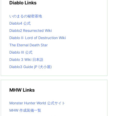
Diablo Links
e
s
L
いのまるの秘密基地
i
s
Diablo4 公式
t
Diablo2 Resurrected Wiki
Diablo II: Lord of Destruction Wiki
The Eternal Death Star
Diablo III 公式
Diablo 3 Wiki 日本語
Diablo3 Guide jP (犬小屋)
MHW Links
Monster Hunter World 公式サイト
MHW 作成装備一覧