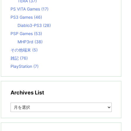
TERA
(37)
PS VITA Games
(17)
PS3 Games
(46)
Diablo3-PS3
(28)
PSP Games
(53)
MHP3rd
(38)
その他端末
(5)
雑記
(76)
PlayStation
(7)
Archives List
A
r
c
h
i
v