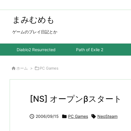
まみむめも
ゲームのプレイ日記とか
Diablo2 Resurrected
Path of Exile 2

ホーム
>

PC Games
[NS] オープンβスタート

2006/09/15

PC Games

NeoSteam