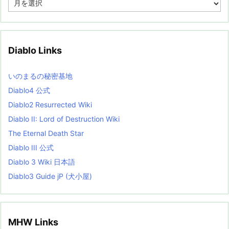
r
c
h
i
v
Diablo Links
e
s
L
いのまるの秘密基地
i
s
Diablo4 公式
t
Diablo2 Resurrected Wiki
Diablo II: Lord of Destruction Wiki
The Eternal Death Star
Diablo III 公式
Diablo 3 Wiki 日本語
Diablo3 Guide jP (犬小屋)
MHW Links