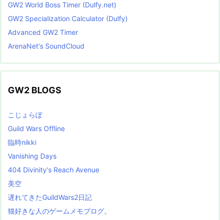
GW2 World Boss Timer (Dulfy.net)
GW2 Specialization Calculator (Dulfy)
Advanced GW2 Timer
ArenaNet's SoundCloud
GW2 BLOGS
こじょらぼ
Guild Wars Offline
臨時nikki
Vanishing Days
404 Divinity's Reach Avenue
美空
遅れてきたGuildWars2日記
猫好きな人のゲームメモブログ。