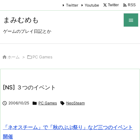

Twitter
Youtube
Twitter
RSS
まみむめも

ゲームのプレイ日記とか

メニュ

サイド

ホーム
>

PC Games

前へ

[NS] ３つのイベント
次へ


2006/10/25

PC Games

NeoSteam
検索
「ネオスチーム」で「秋のぷぷ祭り」など三つのイベント
開催