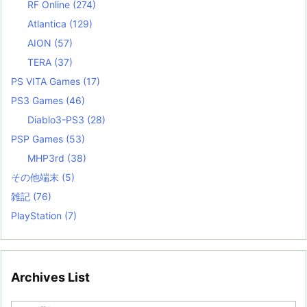
RF Online
(274)
Atlantica
(129)
AION
(57)
TERA
(37)
PS VITA Games
(17)
PS3 Games
(46)
Diablo3-PS3
(28)
PSP Games
(53)
MHP3rd
(38)
その他端末
(5)
雑記
(76)
PlayStation
(7)
Archives List
A