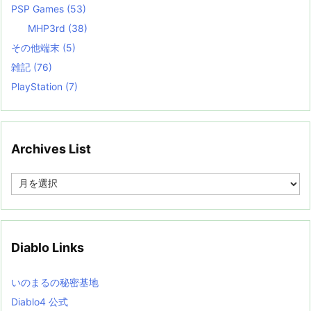
PSP Games
(53)
MHP3rd
(38)
その他端末
(5)
雑記
(76)
PlayStation
(7)
Archives List
A
r
c
h
i
v
Diablo Links
e
s
L
いのまるの秘密基地
i
s
Diablo4 公式
t