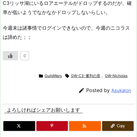
C3リッサ湖にいるロアエーテルがドロップするのだが、確
率が低いようでなかなかドロップしないらしい。
今週末は諸事情でログインできないので、今週のニコラス
は諦めた；；
0

GuildWars

GW-C3-審判の章
,
GW-Nicholas

Posted by
Asukalon
よろしければシェアお願いします

Copy