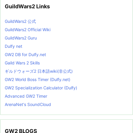
GuildWars2 Links
GuildWars2 公式
GuildWars2 Official Wiki
GuildWars2 Guru
Dulfy net
GW2 DB for Dulfy.net
Gaild Wars 2 Skills
ギルドウォーズ2 日本語wiki(非公式)
GW2 World Boss Timer (Dulfy.net)
GW2 Specialization Calculator (Dulfy)
Advanced GW2 Timer
ArenaNet's SoundCloud
GW2 BLOGS