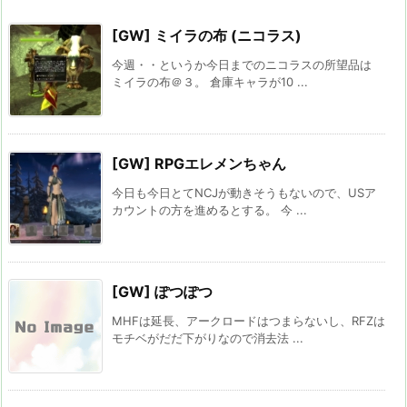
[GW] ミイラの布 (ニコラス)
今週・・というか今日までのニコラスの所望品は
ミイラの布＠３。 倉庫キャラが10 ...
[GW] RPGエレメンちゃん
今日も今日とてNCJが動きそうもないので、USア
カウントの方を進めるとする。 今 ...
[GW] ぽつぽつ
MHFは延長、アークロードはつまらないし、RFZは
モチベがだだ下がりなので消去法 ...