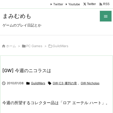

Twitter
Youtube
Twitter
RSS
まみむめも

ゲームのプレイ日記とか

メニュ

サイド

ホーム
>

PC Games
>

GuildWars

前へ

[GW] 今週のニコラスは
次へ


2010/01/08

GuildWars

GW-C3-審判の章
,
GW-Nicholas
検索
今週の所望するコレクター品は「ロア エーテル ハート」。