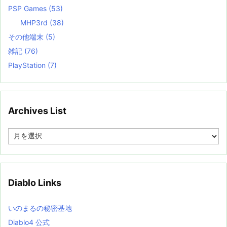
PSP Games
(53)
MHP3rd
(38)
その他端末
(5)
雑記
(76)
PlayStation
(7)
Archives List
A
r
c
h
i
v
Diablo Links
e
s
L
いのまるの秘密基地
i
s
Diablo4 公式