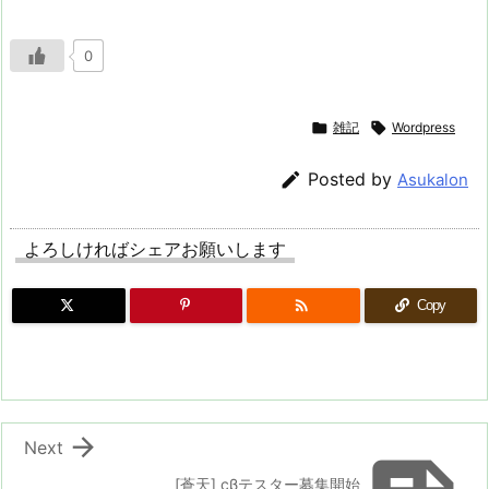
0

雑記

Wordpress

Posted by
Asukalon
よろしければシェアお願いします

Copy

Next
[蒼天] cβテスター募集開始