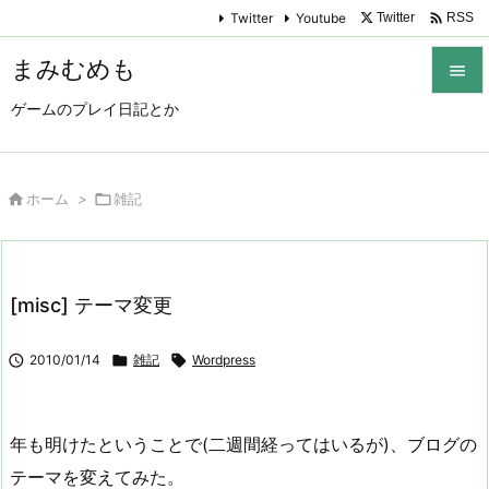

Twitter
Youtube
Twitter
RSS
まみむめも

ゲームのプレイ日記とか

メニュ

サイド

ホーム
>

雑記

前へ

[misc] テーマ変更
次へ


2010/01/14

雑記

Wordpress
検索
年も明けたということで(二週間経ってはいるが)、ブログの
テーマを変えてみた。