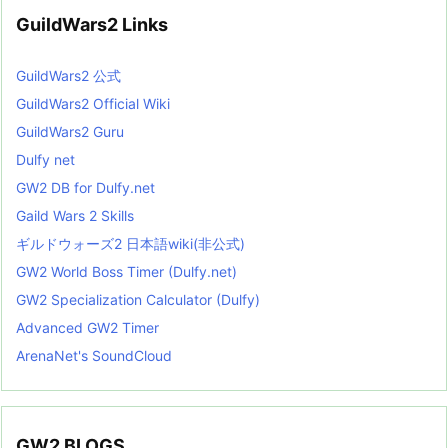
GuildWars2 Links
GuildWars2 公式
GuildWars2 Official Wiki
GuildWars2 Guru
Dulfy net
GW2 DB for Dulfy.net
Gaild Wars 2 Skills
ギルドウォーズ2 日本語wiki(非公式)
GW2 World Boss Timer (Dulfy.net)
GW2 Specialization Calculator (Dulfy)
Advanced GW2 Timer
ArenaNet's SoundCloud
GW2 BLOGS