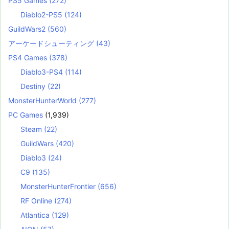
PS5 Games
(272)
Diablo2-PS5
(124)
GuildWars2
(560)
アーケードシューティング
(43)
PS4 Games
(378)
Diablo3-PS4
(114)
Destiny
(22)
MonsterHunterWorld
(277)
PC Games
(1,939)
Steam
(22)
GuildWars
(420)
Diablo3
(24)
C9
(135)
MonsterHunterFrontier
(656)
RF Online
(274)
Atlantica
(129)