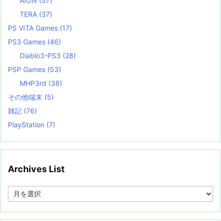
AION
(57)
TERA
(37)
PS VITA Games
(17)
PS3 Games
(46)
Diablo3-PS3
(28)
PSP Games
(53)
MHP3rd
(38)
その他端末
(5)
雑記
(76)
PlayStation
(7)
Archives List
A
r
c
h