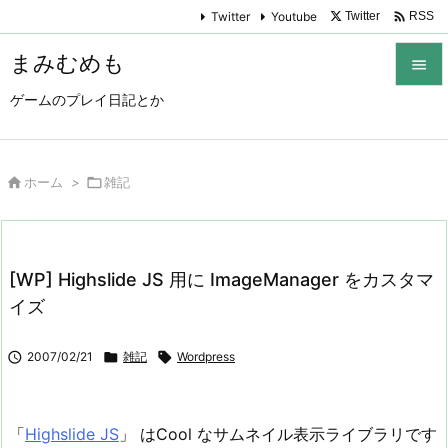

Twitter
Youtube
Twitter
RSS
まみむめも

ゲームのプレイ日記とか

メニュ

サイド

ホーム
>

雑記

前へ

[WP] Highslide JS 用に ImageManager をカスタマ
次へ
イズ

検索

2007/02/21

雑記

Wordpress
「
Highslide JS
」 はCool なサムネイル表示ライブラリです