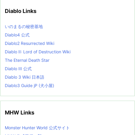
i
v
Diablo Links
e
s
L
いのまるの秘密基地
i
s
Diablo4 公式
t
Diablo2 Resurrected Wiki
Diablo II: Lord of Destruction Wiki
The Eternal Death Star
Diablo III 公式
Diablo 3 Wiki 日本語
Diablo3 Guide jP (犬小屋)
MHW Links
Monster Hunter World 公式サイト