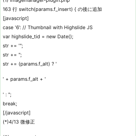
163 行 switch(params.f_insert) { の後に追加
[javascript]
case '6’: // Thumbnail with Highslide JS
var highslide_tid = new Date();
str += '";
str += ";
str += (params.f_alt) ? '
' + params.f_alt + '
' : ";
break;
[/javascript]
(*)4/13 微修正