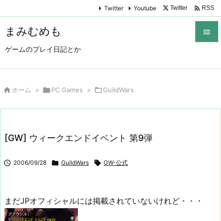

Twitter
Youtube
Twitter
RSS
まみむめも

ゲームのプレイ日記とか

メニュ

サイド

ホーム
>

PC Games
>

GuildWars

前へ

[GW] ウィークエンドイベント 第9弾
次へ


2006/09/28

GuildWars

GW-公式
検索
まだJPオフィシャルには掲載されていないけれど・・・