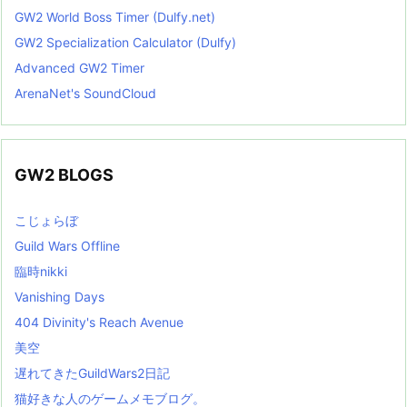
GW2 World Boss Timer (Dulfy.net)
GW2 Specialization Calculator (Dulfy)
Advanced GW2 Timer
ArenaNet's SoundCloud
GW2 BLOGS
こじょらぼ
Guild Wars Offline
臨時nikki
Vanishing Days
404 Divinity's Reach Avenue
美空
遅れてきたGuildWars2日記
猫好きな人のゲームメモブログ。