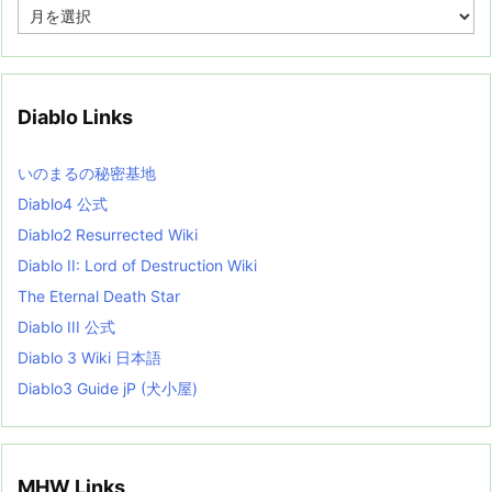
A
r
c
h
i
v
Diablo Links
e
s
L
いのまるの秘密基地
i
s
Diablo4 公式
t
Diablo2 Resurrected Wiki
Diablo II: Lord of Destruction Wiki
The Eternal Death Star
Diablo III 公式
Diablo 3 Wiki 日本語
Diablo3 Guide jP (犬小屋)
MHW Links