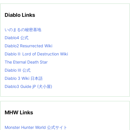
h
i
v
Diablo Links
e
s
L
いのまるの秘密基地
i
s
Diablo4 公式
t
Diablo2 Resurrected Wiki
Diablo II: Lord of Destruction Wiki
The Eternal Death Star
Diablo III 公式
Diablo 3 Wiki 日本語
Diablo3 Guide jP (犬小屋)
MHW Links
Monster Hunter World 公式サイト