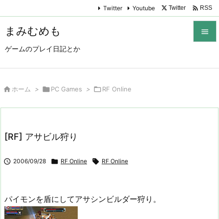

Twitter
Youtube
Twitter
RSS
まみむめも

ゲームのプレイ日記とか

メニュ

サイド

ホーム
>

PC Games
>

RF Online

前へ

[RF] アサビル狩り
次へ


2006/09/28

RF Online

RF Online
検索
パイモンを盾にしてアサシンビルダー狩り。