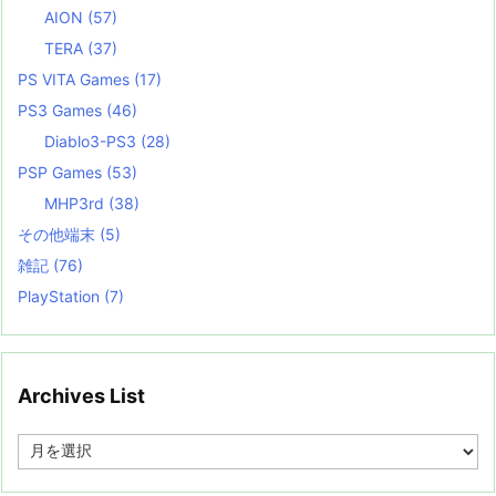
AION
(57)
TERA
(37)
PS VITA Games
(17)
PS3 Games
(46)
Diablo3-PS3
(28)
PSP Games
(53)
MHP3rd
(38)
その他端末
(5)
雑記
(76)
PlayStation
(7)
Archives List
A
r
c