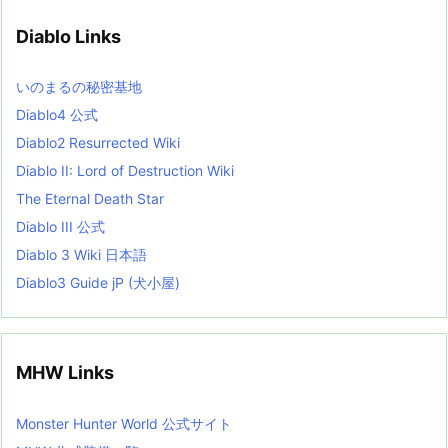
i
v
Diablo Links
e
s
L
いのまるの秘密基地
i
s
Diablo4 公式
t
Diablo2 Resurrected Wiki
Diablo II: Lord of Destruction Wiki
The Eternal Death Star
Diablo III 公式
Diablo 3 Wiki 日本語
Diablo3 Guide jP (犬小屋)
MHW Links
Monster Hunter World 公式サイト