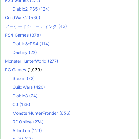
PS5 Games
(272)
Diablo2-PS5
(124)
GuildWars2
(560)
アーケードシューティング
(43)
PS4 Games
(378)
Diablo3-PS4
(114)
Destiny
(22)
MonsterHunterWorld
(277)
PC Games
(1,939)
Steam
(22)
GuildWars
(420)
Diablo3
(24)
C9
(135)
MonsterHunterFrontier
(656)
RF Online
(274)
Atlantica
(129)