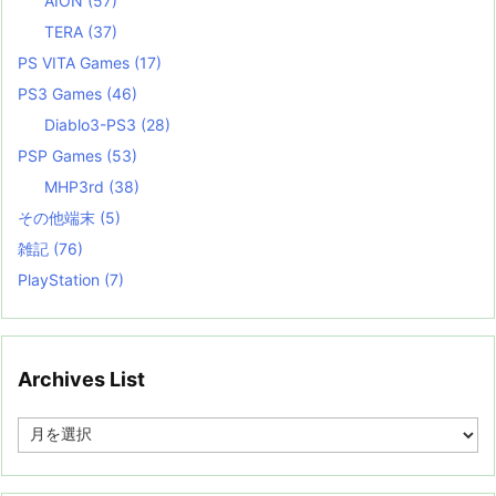
AION
(57)
TERA
(37)
PS VITA Games
(17)
PS3 Games
(46)
Diablo3-PS3
(28)
PSP Games
(53)
MHP3rd
(38)
その他端末
(5)
雑記
(76)
PlayStation
(7)
Archives List
A
r
c
h