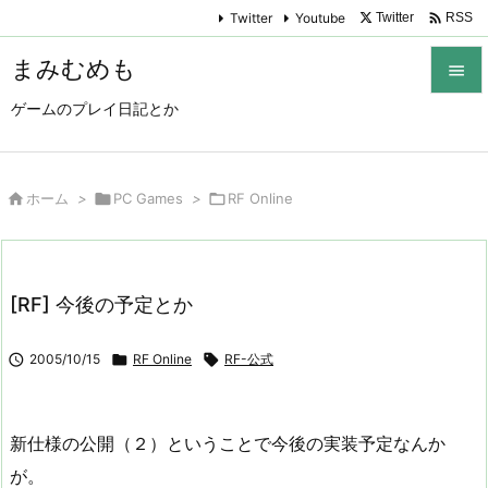

Twitter
Youtube
Twitter
RSS
まみむめも

ゲームのプレイ日記とか

メニュ

サイド

ホーム
>

PC Games
>

RF Online

前へ

[RF] 今後の予定とか
次へ


2005/10/15

RF Online

RF-公式
検索
新仕様の公開（２）ということで今後の実装予定なんか
が。