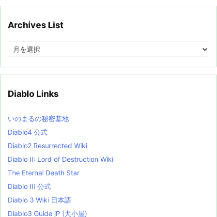
Archives List
A
r
c
h
i
v
Diablo Links
e
s
L
いのまるの秘密基地
i
s
Diablo4 公式
t
Diablo2 Resurrected Wiki
Diablo II: Lord of Destruction Wiki
The Eternal Death Star
Diablo III 公式
Diablo 3 Wiki 日本語
Diablo3 Guide jP (犬小屋)