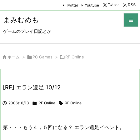

Twitter
Youtube
Twitter
RSS
まみむめも

ゲームのプレイ日記とか

メニュ

サイド

ホーム
>

PC Games
>

RF Online

前へ

[RF] エラン遠足 10/12
次へ


2006/10/13

RF Online

RF Online
検索
第・・・もう４，５回になる？ エラン遠足イベント。