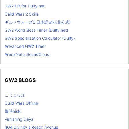
GW2 DB for Dulfy.net
Gaild Wars 2 Skills
ギルドウォーズ2 日本語wiki(非公式)
GW2 World Boss Timer (Dulfy.net)
GW2 Specialization Calculator (Dulfy)
Advanced GW2 Timer
ArenaNet's SoundCloud
GW2 BLOGS
こじょらぼ
Guild Wars Offline
臨時nikki
Vanishing Days
404 Divinity's Reach Avenue