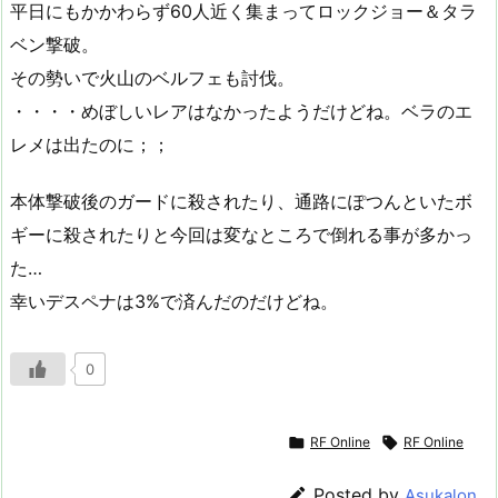
平日にもかかわらず60人近く集まってロックジョー＆タラ
ベン撃破。
その勢いで火山のベルフェも討伐。
・・・・めぼしいレアはなかったようだけどね。ベラのエ
レメは出たのに；；
本体撃破後のガードに殺されたり、通路にぽつんといたボ
ギーに殺されたりと今回は変なところで倒れる事が多かっ
た…
幸いデスペナは3%で済んだのだけどね。
0

RF Online

RF Online

Posted by
Asukalon