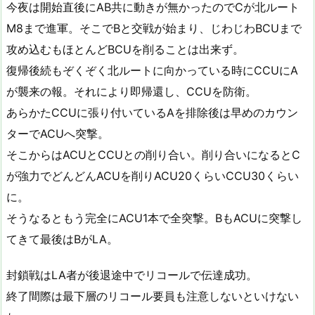
今夜は開始直後にAB共に動きが無かったのでCが北ルート
M8まで進軍。そこでBと交戦が始まり、じわじわBCUまで
攻め込むもほとんどBCUを削ることは出来ず。
復帰後続もぞくぞく北ルートに向かっている時にCCUにA
が襲来の報。それにより即帰還し、CCUを防衛。
あらかたCCUに張り付いているAを排除後は早めのカウン
ターでACUへ突撃。
そこからはACUとCCUとの削り合い。削り合いになるとC
が強力でどんどんACUを削りACU20くらいCCU30くらい
に。
そうなるともう完全にACU1本で全突撃。BもACUに突撃し
てきて最後はBがLA。
封鎖戦はLA者が後退途中でリコールで伝達成功。
終了間際は最下層のリコール要員も注意しないといけない