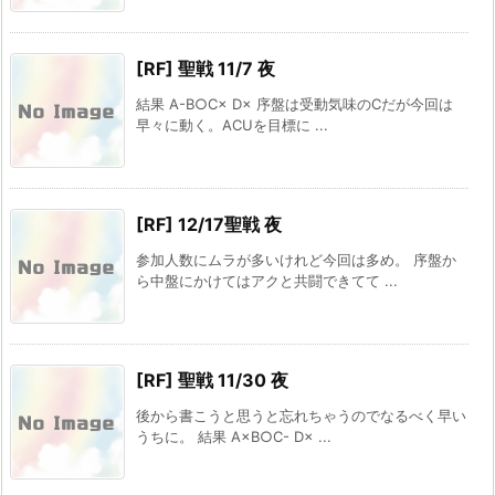
[RF] 聖戦 11/7 夜
結果 A-B○C× D× 序盤は受動気味のCだが今回は
早々に動く。ACUを目標に ...
[RF] 12/17聖戦 夜
参加人数にムラが多いけれど今回は多め。 序盤か
ら中盤にかけてはアクと共闘できてて ...
[RF] 聖戦 11/30 夜
後から書こうと思うと忘れちゃうのでなるべく早い
うちに。 結果 A×B○C- D× ...