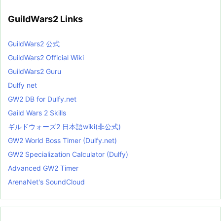
GuildWars2 Links
GuildWars2 公式
GuildWars2 Official Wiki
GuildWars2 Guru
Dulfy net
GW2 DB for Dulfy.net
Gaild Wars 2 Skills
ギルドウォーズ2 日本語wiki(非公式)
GW2 World Boss Timer (Dulfy.net)
GW2 Specialization Calculator (Dulfy)
Advanced GW2 Timer
ArenaNet's SoundCloud