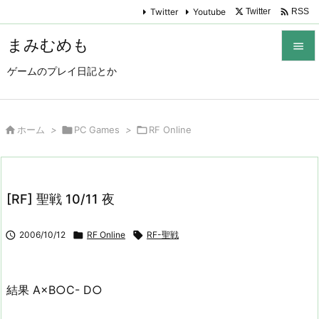

Twitter
Youtube
Twitter
RSS
まみむめも

ゲームのプレイ日記とか

メニュ

サイド

ホーム
>

PC Games
>

RF Online

前へ

[RF] 聖戦 10/11 夜
次へ


2006/10/12

RF Online

RF-聖戦
検索
結果 A×B○C- D○