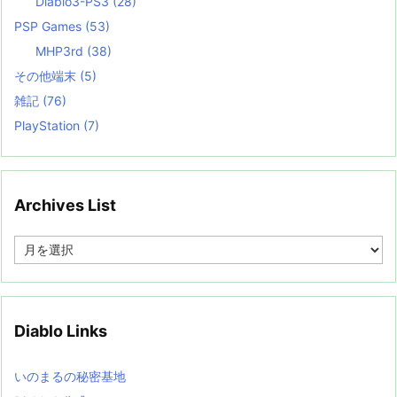
Diablo3-PS3
(28)
PSP Games
(53)
MHP3rd
(38)
その他端末
(5)
雑記
(76)
PlayStation
(7)
Archives List
A
r
c
h
i
v
Diablo Links
e
s
L
いのまるの秘密基地
i
s