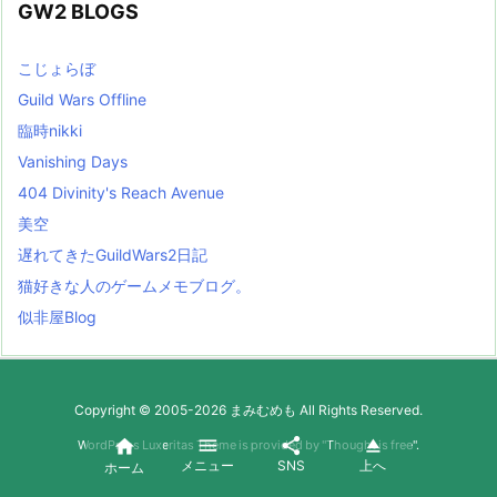
GW2 BLOGS
こじょらぼ
Guild Wars Offline
臨時nikki
Vanishing Days
404 Divinity's Reach Avenue
美空
遅れてきたGuildWars2日記
猫好きな人のゲームメモブログ。
似非屋Blog
Copyright ©
2005
-2026
まみむめも
All Rights Reserved.




WordPress Luxeritas Theme is provided by "
Thought is free
".
メニュー
SNS
上へ
ホーム