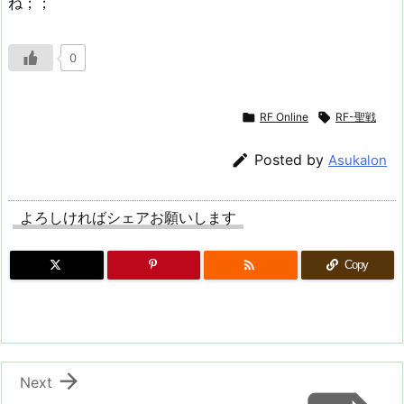
ね；；
0

RF Online

RF-聖戦

Posted by
Asukalon
よろしければシェアお願いします

Copy

Next