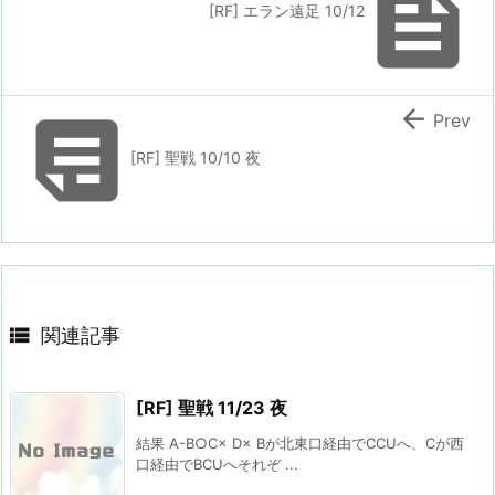

[RF] エラン遠足 10/12


Prev
[RF] 聖戦 10/10 夜

関連記事
[RF] 聖戦 11/23 夜
結果 A-B○C× D× Bが北東口経由でCCUへ、Cが西
口経由でBCUへそれぞ ...