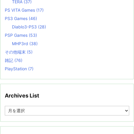
TERA
(37)
PS VITA Games
(17)
PS3 Games
(46)
Diablo3-PS3
(28)
PSP Games
(53)
MHP3rd
(38)
その他端末
(5)
雑記
(76)
PlayStation
(7)
Archives List
A
r
c
h
i
v