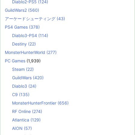
Diablo2-PS5
(124)
GuildWars2
(560)
アーケードシューティング
(43)
PS4 Games
(378)
Diablo3-PS4
(114)
Destiny
(22)
MonsterHunterWorld
(277)
PC Games
(1,939)
Steam
(22)
GuildWars
(420)
Diablo3
(24)
C9
(135)
MonsterHunterFrontier
(656)
RF Online
(274)
Atlantica
(129)
AION
(57)