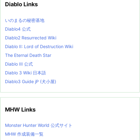
Diablo Links
e
s
L
いのまるの秘密基地
i
s
Diablo4 公式
t
Diablo2 Resurrected Wiki
Diablo II: Lord of Destruction Wiki
The Eternal Death Star
Diablo III 公式
Diablo 3 Wiki 日本語
Diablo3 Guide jP (犬小屋)
MHW Links
Monster Hunter World 公式サイト
MHW 作成装備一覧