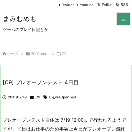

Twitter
Youtube
Twitter
RSS
まみむめも

ゲームのプレイ日記とか

メニュ

サイド

ホーム
>

PC Games
>

C9

前へ

[C9] プレオープンテスト 4日目
次へ


2011/07/19

C9

C9_PreOpenTest
検索
プレオープンテスト自体は 7/19 12:00まで行われるようで
すが、平日はお仕事のため事実上今日がプレオープン最終