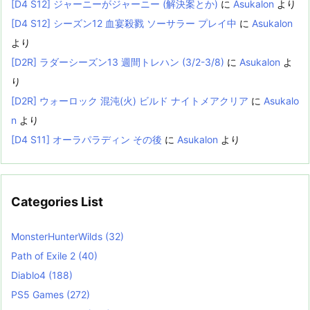
[D4 S12] ジャーニーがジャーニー (解決案とか)
に
Asukalon
より
[D4 S12] シーズン12 血宴殺戮 ソーサラー プレイ中
に
Asukalon
より
[D2R] ラダーシーズン13 週間トレハン (3/2-3/8)
に
Asukalon
よ
り
[D2R] ウォーロック 混沌(火) ビルド ナイトメアクリア
に
Asukalo
n
より
[D4 S11] オーラパラディン その後
に
Asukalon
より
Categories List
MonsterHunterWilds
(32)
Path of Exile 2
(40)
Diablo4
(188)
PS5 Games
(272)