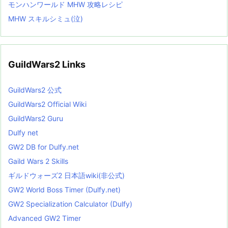
モンハンワールド MHW 攻略レシピ
MHW スキルシミュ(泣)
GuildWars2 Links
GuildWars2 公式
GuildWars2 Official Wiki
GuildWars2 Guru
Dulfy net
GW2 DB for Dulfy.net
Gaild Wars 2 Skills
ギルドウォーズ2 日本語wiki(非公式)
GW2 World Boss Timer (Dulfy.net)
GW2 Specialization Calculator (Dulfy)
Advanced GW2 Timer