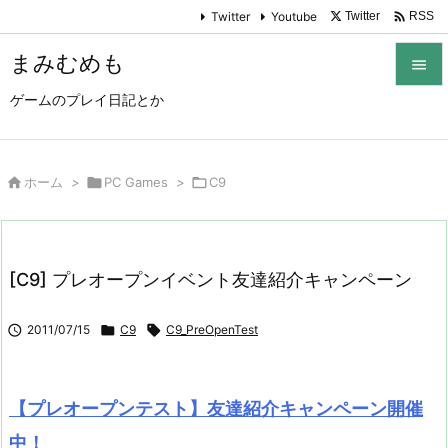

Twitter
Youtube
Twitter
RSS
まみむめも

ゲームのプレイ日記とか

メニュ

サイド

ホーム
>

PC Games
>

C9

前へ

[C9] プレオープンイベント友達紹介キャンペーン
次へ


2011/07/15

C9

C9_PreOpenTest
検索
【プレオープンテスト】友達紹介キャンペーン開催
中！