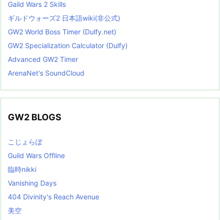
Gaild Wars 2 Skills
ギルドウォーズ2 日本語wiki(非公式)
GW2 World Boss Timer (Dulfy.net)
GW2 Specialization Calculator (Dulfy)
Advanced GW2 Timer
ArenaNet's SoundCloud
GW2 BLOGS
こじょらぼ
Guild Wars Offline
臨時nikki
Vanishing Days
404 Divinity's Reach Avenue
美空