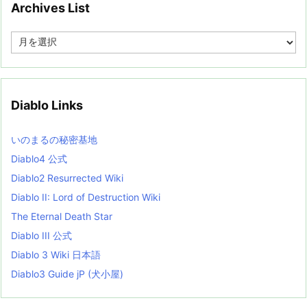
Archives List
A
r
c
h
i
v
Diablo Links
e
s
L
いのまるの秘密基地
i
s
Diablo4 公式
t
Diablo2 Resurrected Wiki
Diablo II: Lord of Destruction Wiki
The Eternal Death Star
Diablo III 公式
Diablo 3 Wiki 日本語
Diablo3 Guide jP (犬小屋)