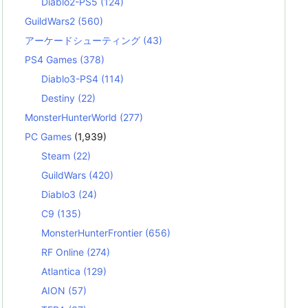
Diablo2-PS5
(124)
GuildWars2
(560)
アーケードシューティング
(43)
PS4 Games
(378)
Diablo3-PS4
(114)
Destiny
(22)
MonsterHunterWorld
(277)
PC Games
(1,939)
Steam
(22)
GuildWars
(420)
Diablo3
(24)
C9
(135)
MonsterHunterFrontier
(656)
RF Online
(274)
Atlantica
(129)
AION
(57)