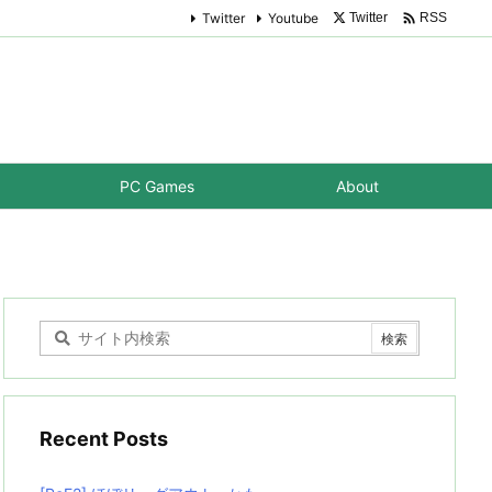

Twitter
Youtube
Twitter
RSS
PC Games
About
Recent Posts