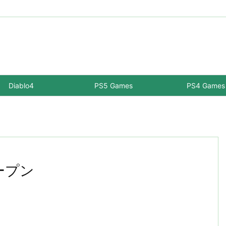
Diablo4
PS5 Games
PS4 Games
ープン