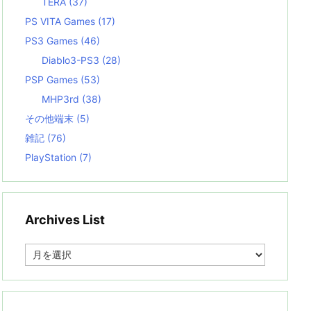
TERA
(37)
PS VITA Games
(17)
PS3 Games
(46)
Diablo3-PS3
(28)
PSP Games
(53)
MHP3rd
(38)
その他端末
(5)
雑記
(76)
PlayStation
(7)
Archives List
A
r
c
h
i
v