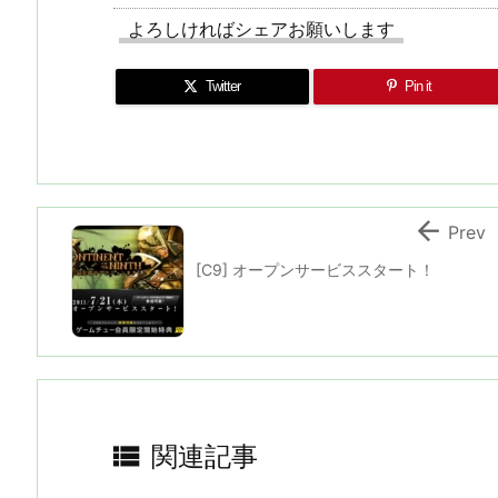
よろしければシェアお願いします
Twitter
Pin it

Prev
[C9] オープンサービススタート！

関連記事