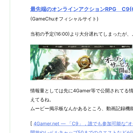
最先端のオンラインアクションRPG C9(Contine
(GameChuオフィシャルサイト)
当初の予定(16:00)より大分遅れてしまったが、
情報量としては先に4Gamer等で公開されて
えてるね。
ムービー掲示板なんかあるところ、動画記録機
[
4Gamer.net ― 「C9」，誰でも参加可能
開放やレベルキャップ50までのクエストなどが追加（C9 [