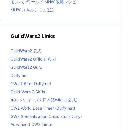
モンハンワールド MHW 攻略レシピ
MHW スキルシミュ(泣)
GuildWars2 Links
GuildWars2 公式
GuildWars2 Official Wiki
GuildWars2 Guru
Dulfy net
GW2 DB for Dulfy.net
Gaild Wars 2 Skills
ギルドウォーズ2 日本語wiki(非公式)
GW2 World Boss Timer (Dulfy.net)
GW2 Specialization Calculator (Dulfy)
Advanced GW2 Timer