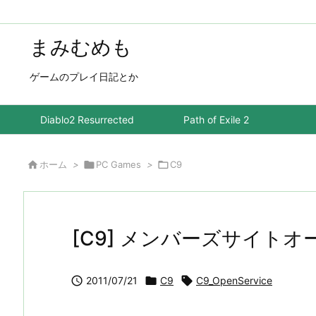
まみむめも
ゲームのプレイ日記とか
Diablo2 Resurrected
Path of Exile 2

ホーム
>

PC Games
>

C9
[C9] メンバーズサイトオ

2011/07/21

C9

C9_OpenService