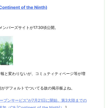
nt of the Ninth)
メンバーズサイトが17:30頃公開。
る情報と変わりないが、コミュティティページ等が増
能がデフォルトでついてる故の掲示板よね。
な“オープンサービス”が7月21日に開始。第3大陸までの
Continent of the Ninth]）
]