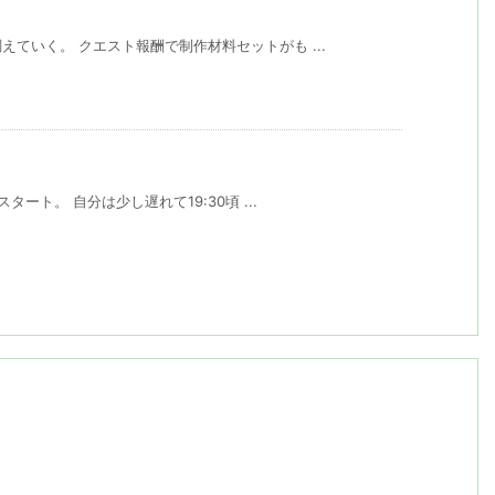
ていく。 クエスト報酬で制作材料セットがも ...
タート。 自分は少し遅れて19:30頃 ...