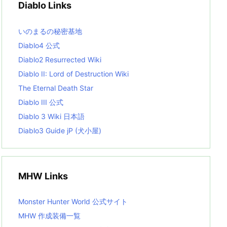
Diablo Links
e
s
L
いのまるの秘密基地
i
s
Diablo4 公式
t
Diablo2 Resurrected Wiki
Diablo II: Lord of Destruction Wiki
The Eternal Death Star
Diablo III 公式
Diablo 3 Wiki 日本語
Diablo3 Guide jP (犬小屋)
MHW Links
Monster Hunter World 公式サイト
MHW 作成装備一覧