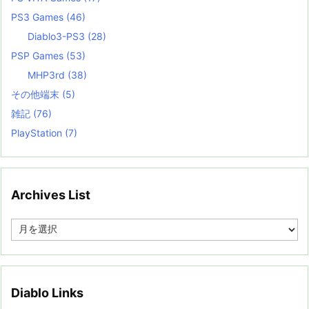
PS3 Games
(46)
Diablo3-PS3
(28)
PSP Games
(53)
MHP3rd
(38)
その他端末
(5)
雑記
(76)
PlayStation
(7)
Archives List
A
r
c
h
i
v
Diablo Links
e
s