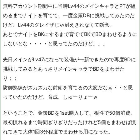
無料アカウント期間中に当時Lv44のメインキャラとPTが組
めるまでナイトを育てて、一度金策DBに挑戦してみたのだ
けど、Lv44のグレイザじゃ耐えきれなくて断念。
あとでナイトをBKにするまで育ててBKでBDまわせるように
しないとな・・・・と思ってたのだけど。。。
先日メインがLv47になって装備が一新できたので再度BDに
挑戦してみるとあっさりメインキャラでBDをまわせた
り；；
防御熟練がスカスカな前衛を育てるの大変だなぁ・・と思
っていたのだけど、育成、しゅーりょーｗ
ということで、金策BDを1set購入して、根性で50個消費。
最初慣れるまで時間ぎりぎりだったけれど5個もまわせば慣
れてきて大体1回3分程度でまわせる用になった。