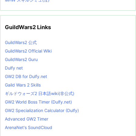
GuildWars2 Links
GuildWars2 公式
GuildWars2 Official Wiki
GuildWars2 Guru
Dulfy net
GW2 DB for Dulfy.net
Gaild Wars 2 Skills
ギルドウォーズ2 日本語wiki(非公式)
GW2 World Boss Timer (Dulfy.net)
GW2 Specialization Calculator (Dulfy)
Advanced GW2 Timer
ArenaNet's SoundCloud