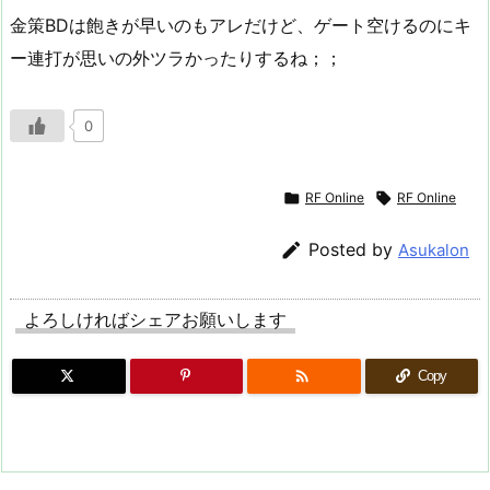
金策BDは飽きが早いのもアレだけど、ゲート空けるのにキ
ー連打が思いの外ツラかったりするね；；
0

RF Online

RF Online

Posted by
Asukalon
よろしければシェアお願いします

Copy