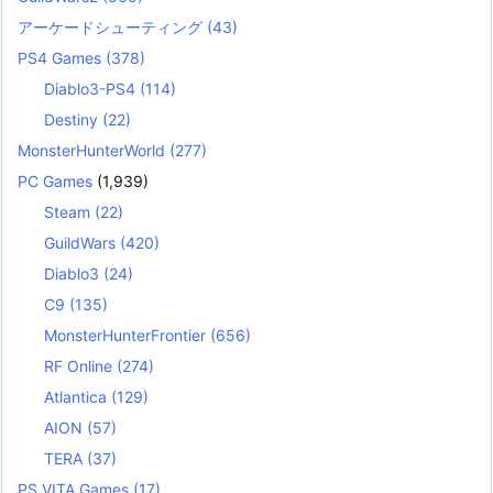
アーケードシューティング
(43)
PS4 Games
(378)
Diablo3-PS4
(114)
Destiny
(22)
MonsterHunterWorld
(277)
PC Games
(1,939)
Steam
(22)
GuildWars
(420)
Diablo3
(24)
C9
(135)
MonsterHunterFrontier
(656)
RF Online
(274)
Atlantica
(129)
AION
(57)
TERA
(37)
PS VITA Games
(17)