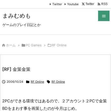

Twitter
Youtube
Twitter
RSS
まみむめも

ゲームのプレイ日記とか

メニュ

サイド

ホーム
>

PC Games
>

RF Online

前へ

[RF] 金策金策
次へ


2006/10/24

RF Online

RF Online
検索
2PCができる環境ではあるので、２アカウント２PCで金策
BDをまわす事を画策したのが今月はじめ。