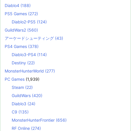
Diablo4
(188)
PS5 Games
(272)
Diablo2-PS5
(124)
GuildWars2
(560)
アーケードシューティング
(43)
PS4 Games
(378)
Diablo3-PS4
(114)
Destiny
(22)
MonsterHunterWorld
(277)
PC Games
(1,939)
Steam
(22)
GuildWars
(420)
Diablo3
(24)
C9
(135)
MonsterHunterFrontier
(656)
RF Online
(274)