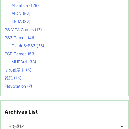
Atlantica
(129)
AION
(57)
TERA
(37)
PS VITA Games
(17)
PS3 Games
(46)
Diablo3-PS3
(28)
PSP Games
(53)
MHP3rd
(38)
その他端末
(5)
雑記
(76)
PlayStation
(7)
Archives List
A