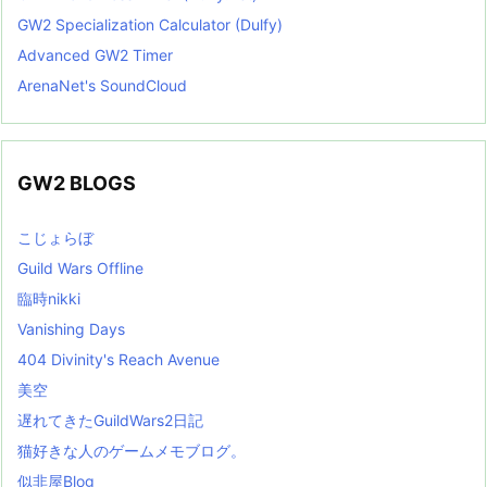
GW2 Specialization Calculator (Dulfy)
Advanced GW2 Timer
ArenaNet's SoundCloud
GW2 BLOGS
こじょらぼ
Guild Wars Offline
臨時nikki
Vanishing Days
404 Divinity's Reach Avenue
美空
遅れてきたGuildWars2日記
猫好きな人のゲームメモブログ。
似非屋Blog