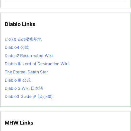
r
c
h
i
v
Diablo Links
e
s
L
いのまるの秘密基地
i
s
Diablo4 公式
t
Diablo2 Resurrected Wiki
Diablo II: Lord of Destruction Wiki
The Eternal Death Star
Diablo III 公式
Diablo 3 Wiki 日本語
Diablo3 Guide jP (犬小屋)
MHW Links