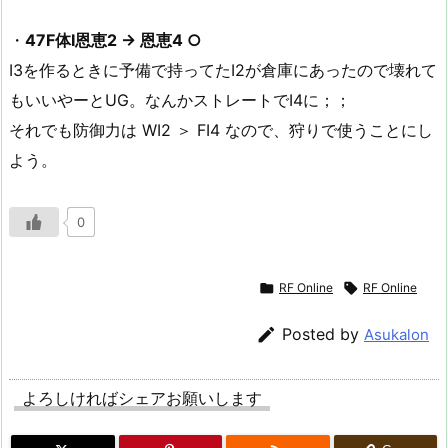
・
47F体I恩恵2 → 恩恵4 ○
I3を作るときに予備で持ってたI2が倉庫にあったので壊れて
もいいやーとUG。なんかストレートでI4に；；
それでも防御力は WI2 ＞ FI4 なので、狩りで使うことにし
よう。
0

RF Online

RF Online

Posted by
Asukalon
よろしければシェアお願いします