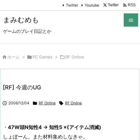

Twitter
Youtube
Twitter
RSS
まみむめも

ゲームのプレイ日記とか

メニュ

サイド

ホーム
>

PC Games
>

RF Online

前へ

[RF] 今週のUG
次へ


2006/12/04

RF Online

RF Online
検索
・
47W頭N知性4 → 知性5 ×(アイテム消滅)
しょぼーん。また材料集めしなきゃ。