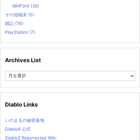
MHP3rd
(38)
その他端末
(5)
雑記
(76)
PlayStation
(7)
Archives List
A
r
c
h
i
v
Diablo Links
e
s
L
いのまるの秘密基地
i
s
Diablo4 公式
t
Diablo2 Resurrected Wiki