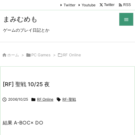

Twitter
Youtube
Twitter
RSS
まみむめも

ゲームのプレイ日記とか

メニュ

サイド

ホーム
>

PC Games
>

RF Online

前へ

[RF] 聖戦 10/25 夜
次へ


2006/10/25

RF Online

RF-聖戦
検索
結果 A-B○C× D○