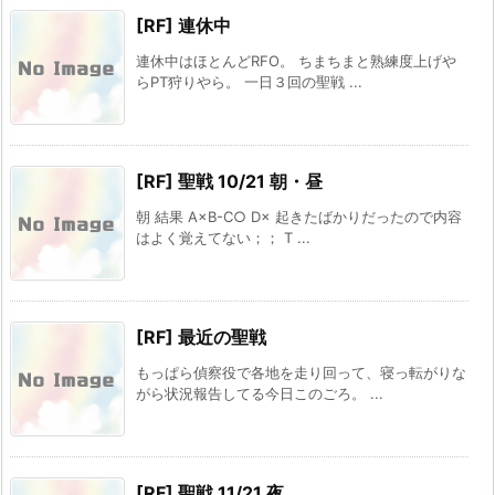
[RF] 連休中
連休中はほとんどRFO。 ちまちまと熟練度上げや
らPT狩りやら。 一日３回の聖戦 ...
[RF] 聖戦 10/21 朝・昼
朝 結果 A×B-C○ D× 起きたばかりだったので内容
はよく覚えてない；； T ...
[RF] 最近の聖戦
もっぱら偵察役で各地を走り回って、寝っ転がりな
がら状況報告してる今日このごろ。 ...
[RF] 聖戦 11/21 夜