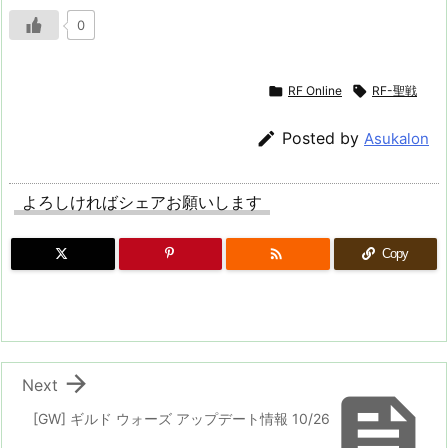
0

RF Online

RF-聖戦

Posted by
Asukalon
よろしければシェアお願いします

Copy

Next

[GW] ギルド ウォーズ アップデート情報 10/26