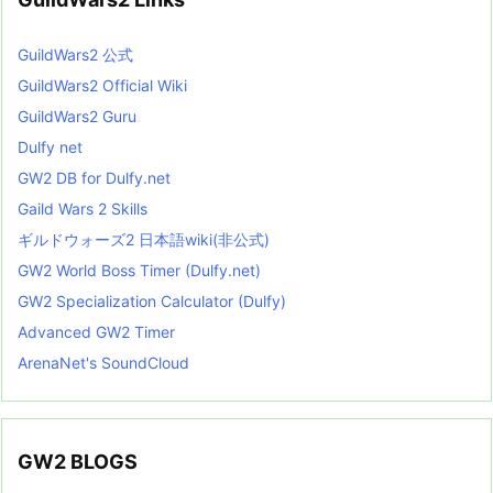
GuildWars2 公式
GuildWars2 Official Wiki
GuildWars2 Guru
Dulfy net
GW2 DB for Dulfy.net
Gaild Wars 2 Skills
ギルドウォーズ2 日本語wiki(非公式)
GW2 World Boss Timer (Dulfy.net)
GW2 Specialization Calculator (Dulfy)
Advanced GW2 Timer
ArenaNet's SoundCloud
GW2 BLOGS