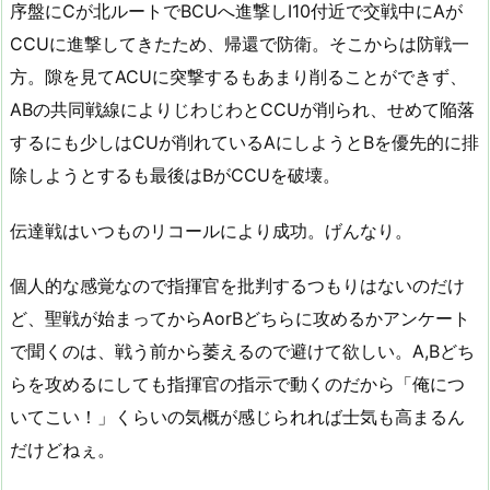
序盤にCが北ルートでBCUへ進撃しI10付近で交戦中にAが
CCUに進撃してきたため、帰還で防衛。そこからは防戦一
方。隙を見てACUに突撃するもあまり削ることができず、
ABの共同戦線によりじわじわとCCUが削られ、せめて陥落
するにも少しはCUが削れているAにしようとBを優先的に排
除しようとするも最後はBがCCUを破壊。
伝達戦はいつものリコールにより成功。げんなり。
個人的な感覚なので指揮官を批判するつもりはないのだけ
ど、聖戦が始まってからAorBどちらに攻めるかアンケート
で聞くのは、戦う前から萎えるので避けて欲しい。A,Bどち
らを攻めるにしても指揮官の指示で動くのだから「俺につ
いてこい！」くらいの気概が感じられれば士気も高まるん
だけどねぇ。