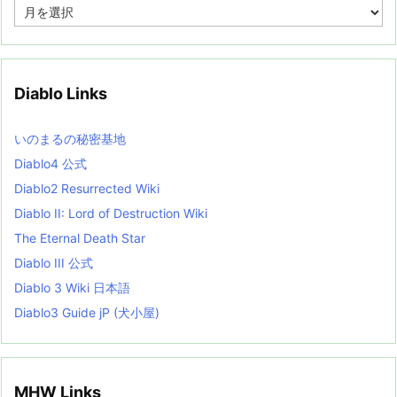
A
r
c
h
i
v
Diablo Links
e
s
L
いのまるの秘密基地
i
s
Diablo4 公式
t
Diablo2 Resurrected Wiki
Diablo II: Lord of Destruction Wiki
The Eternal Death Star
Diablo III 公式
Diablo 3 Wiki 日本語
Diablo3 Guide jP (犬小屋)
MHW Links