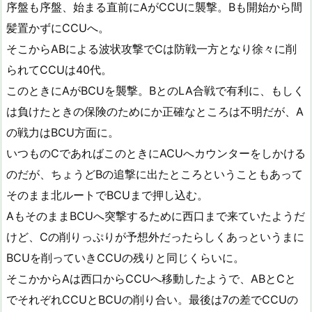
序盤も序盤、始まる直前にAがCCUに襲撃。Bも開始から間
髪置かずにCCUへ。
そこからABによる波状攻撃でCは防戦一方となり徐々に削
られてCCUは40代。
このときにAがBCUを襲撃。BとのLA合戦で有利に、もしく
は負けたときの保険のためにか正確なところは不明だが、A
の戦力はBCU方面に。
いつものCであればこのときにACUへカウンターをしかける
のだが、ちょうどBの追撃に出たところということもあって
そのまま北ルートでBCUまで押し込む。
AもそのままBCUへ突撃するために西口まで来ていたようだ
けど、Cの削りっぷりが予想外だったらしくあっというまに
BCUを削っていきCCUの残りと同じくらいに。
そこかからAは西口からCCUへ移動したようで、ABとCと
でそれぞれCCUとBCUの削り合い。最後は7の差でCCUの