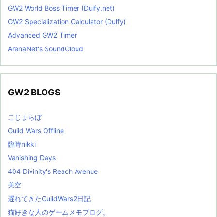
GW2 World Boss Timer (Dulfy.net)
GW2 Specialization Calculator (Dulfy)
Advanced GW2 Timer
ArenaNet's SoundCloud
GW2 BLOGS
こじょらぼ
Guild Wars Offline
臨時nikki
Vanishing Days
404 Divinity's Reach Avenue
美空
遅れてきたGuildWars2日記
猫好きな人のゲームメモブログ。