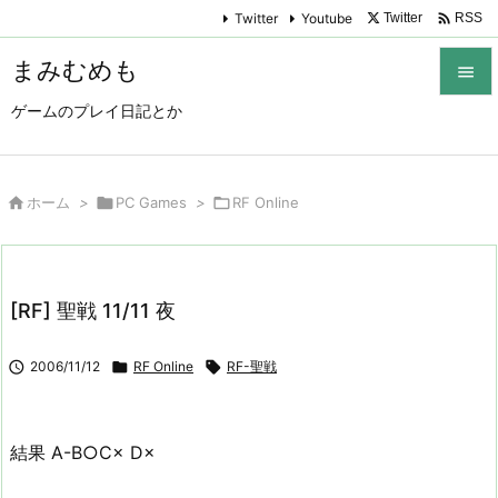

Twitter
Youtube
Twitter
RSS
まみむめも

ゲームのプレイ日記とか

メニュ

サイド

ホーム
>

PC Games
>

RF Online

前へ

[RF] 聖戦 11/11 夜
次へ


2006/11/12

RF Online

RF-聖戦
検索
結果 A-B○C× D×