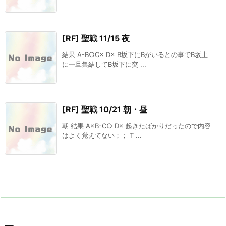
[RF] 聖戦 11/15 夜
結果 A-B○C× D× B坂下にBがいるとの事でB坂上
に一旦集結してB坂下に突 ...
[RF] 聖戦 10/21 朝・昼
朝 結果 A×B-C○ D× 起きたばかりだったので内容
はよく覚えてない；； T ...