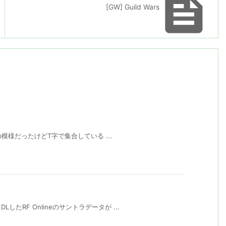

[GW] Guild Wars
いの模様だったけどT字で集合している ...
たRF Onlineのサントラデータが ...