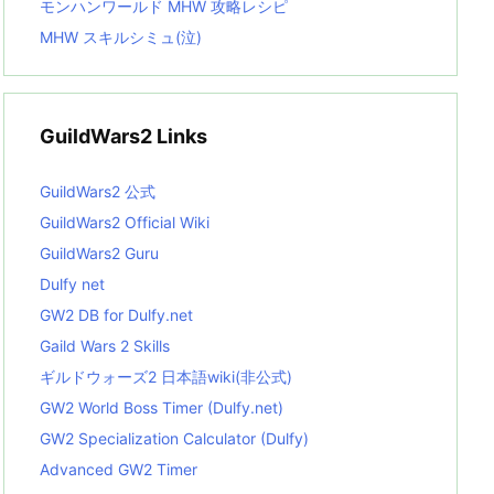
モンハンワールド MHW 攻略レシピ
MHW スキルシミュ(泣)
GuildWars2 Links
GuildWars2 公式
GuildWars2 Official Wiki
GuildWars2 Guru
Dulfy net
GW2 DB for Dulfy.net
Gaild Wars 2 Skills
ギルドウォーズ2 日本語wiki(非公式)
GW2 World Boss Timer (Dulfy.net)
GW2 Specialization Calculator (Dulfy)
Advanced GW2 Timer