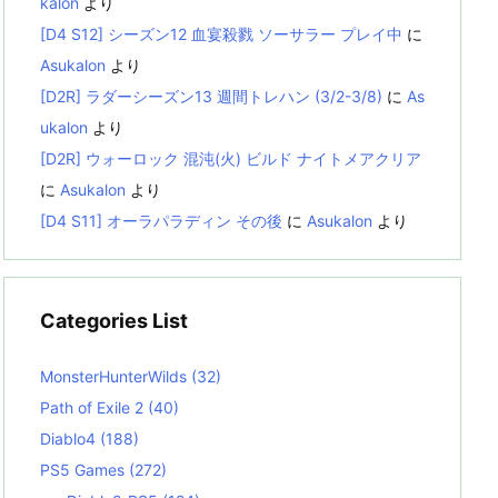
kalon
より
[D4 S12] シーズン12 血宴殺戮 ソーサラー プレイ中
に
Asukalon
より
[D2R] ラダーシーズン13 週間トレハン (3/2-3/8)
に
As
ukalon
より
[D2R] ウォーロック 混沌(火) ビルド ナイトメアクリア
に
Asukalon
より
[D4 S11] オーラパラディン その後
に
Asukalon
より
Categories List
MonsterHunterWilds
(32)
Path of Exile 2
(40)
Diablo4
(188)
PS5 Games
(272)