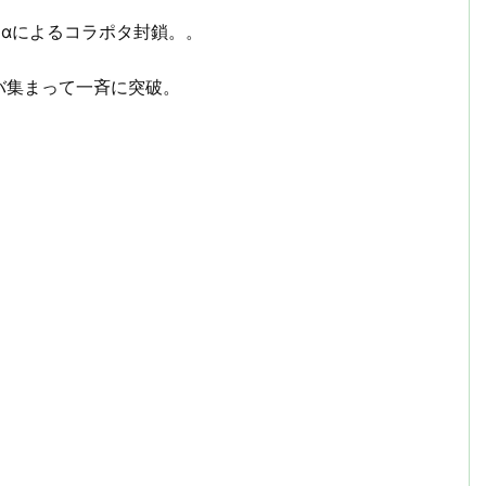
＋αによるコラポタ封鎖。。
バ集まって一斉に突破。