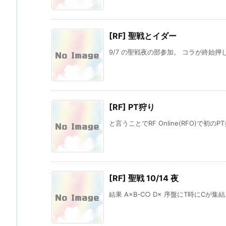
[RF] 聖戦とイダー
9/7 の聖戦夜の部参加。 コラが終始押
[RF] PT狩り
と言うことでRF Online(RFO)で初のP
[RF] 聖戦 10/14 夜
結果 A×B-C○ D× 序盤にT時にCが集