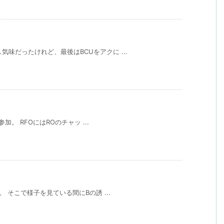
し気味だったけれど、最後はBCUをアクに ...
T参加。 RFOにはROのチャッ ...
結。 そこで様子を見ている間にBの誘 ...