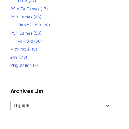
TERA
(37)
PS VITA Games
(17)
PS3 Games
(46)
Diablo3-PS3
(28)
PSP Games
(53)
MHP3rd
(38)
その他端末
(5)
雑記
(76)
PlayStation
(7)
Archives List
A
r
c
h
i
v