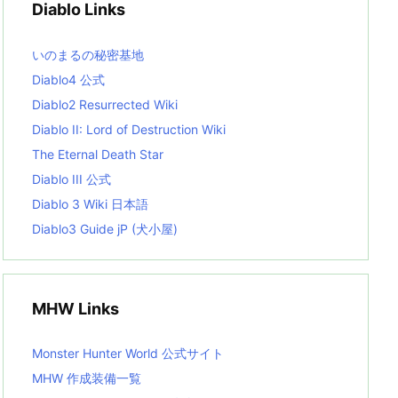
Diablo Links
e
s
L
いのまるの秘密基地
i
s
Diablo4 公式
t
Diablo2 Resurrected Wiki
Diablo II: Lord of Destruction Wiki
The Eternal Death Star
Diablo III 公式
Diablo 3 Wiki 日本語
Diablo3 Guide jP (犬小屋)
MHW Links
Monster Hunter World 公式サイト
MHW 作成装備一覧