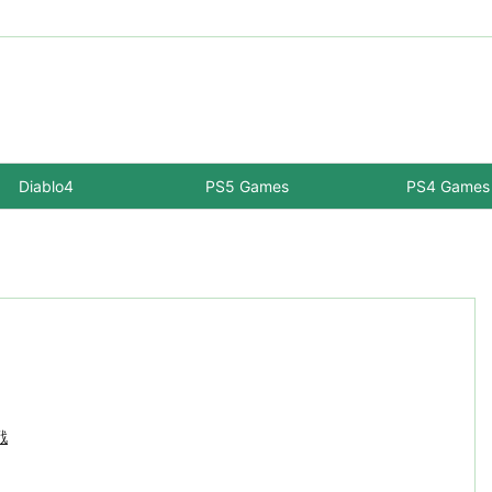
Diablo4
PS5 Games
PS4 Games
戦