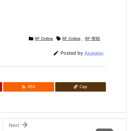

RF Online

RF Online
,
RF-聖戦

Posted by
Asukalon

RSS
Copy

Next