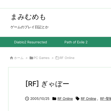
まみむめも
ゲームのプレイ日記とか
Diablo2 Resurrected
Path of Exile 2

ホーム
>

PC Games
>

RF Online
[RF] ぎゃぼー

2005/10/25

RF Online

RF Online
,
RF-聖