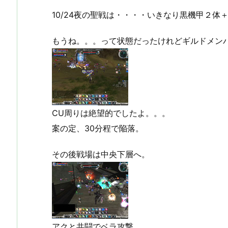
10/24夜の聖戦は・・・・いきなり黒機甲２体
もうね。。。って状態だったけれどギルドメン
CU周りは絶望的でしたよ。。。
案の定、30分程で陥落。
その後戦場は中央下層へ。
アクと共闘でベラ攻撃。