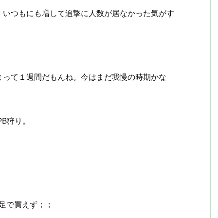
・いつもにも増して追撃に人数が居なかった気がす
。
まって１週間だもんね。今はまだ我慢の時期かな
PB狩り。
不足で買えず；；