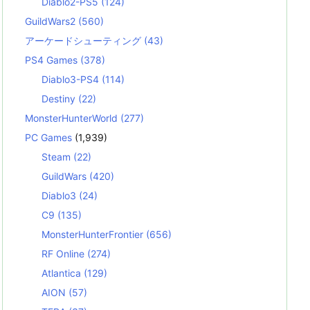
Diablo2-PS5
(124)
GuildWars2
(560)
アーケードシューティング
(43)
PS4 Games
(378)
Diablo3-PS4
(114)
Destiny
(22)
MonsterHunterWorld
(277)
PC Games
(1,939)
Steam
(22)
GuildWars
(420)
Diablo3
(24)
C9
(135)
MonsterHunterFrontier
(656)
RF Online
(274)
Atlantica
(129)
AION
(57)