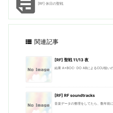

[RF] 休日の聖戦

関連記事
[RF] 聖戦 11/13 夜
結果 A×B○C- D○ ABによるCCU狙
[RF] RF soundtracks
音楽データの整理をしてたら、数年前にDLし