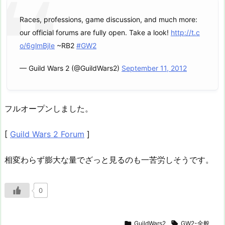
Races, professions, game discussion, and much more:
our official forums are fully open. Take a look!
http://t.c
o/6glmBjIe
~RB2
#GW2
— Guild Wars 2 (@GuildWars2)
September 11, 2012
フルオープンしました。
[
Guild Wars 2 Forum
]
相変わらず膨大な量でざっと見るのも一苦労しそうです。
0

GuildWars2

GW2-全般