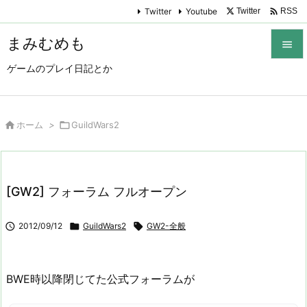

Twitter
Youtube
Twitter
RSS
まみむめも

ゲームのプレイ日記とか

メニュ

サイド

ホーム
>

GuildWars2

前へ

[GW2] フォーラム フルオープン
次へ


2012/09/12

GuildWars2

GW2-全般
検索
BWE時以降閉じてた公式フォーラムが