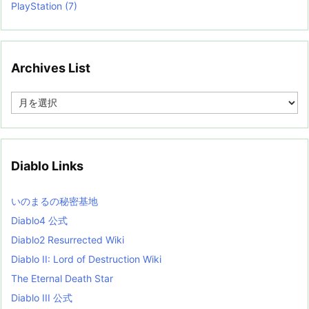
PlayStation
(7)
Archives List
A
r
c
h
i
v
Diablo Links
e
s
L
いのまるの秘密基地
i
s
Diablo4 公式
t
Diablo2 Resurrected Wiki
Diablo II: Lord of Destruction Wiki
The Eternal Death Star
Diablo III 公式