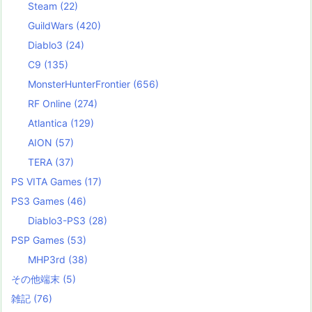
Steam
(22)
GuildWars
(420)
Diablo3
(24)
C9
(135)
MonsterHunterFrontier
(656)
RF Online
(274)
Atlantica
(129)
AION
(57)
TERA
(37)
PS VITA Games
(17)
PS3 Games
(46)
Diablo3-PS3
(28)
PSP Games
(53)
MHP3rd
(38)
その他端末
(5)
雑記
(76)