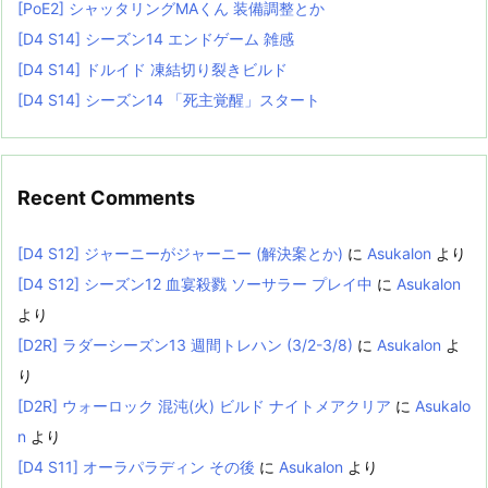
[PoE2] シャッタリングMAくん 装備調整とか
[D4 S14] シーズン14 エンドゲーム 雑感
[D4 S14] ドルイド 凍結切り裂きビルド
[D4 S14] シーズン14 「死主覚醒」スタート
Recent Comments
[D4 S12] ジャーニーがジャーニー (解決案とか)
に
Asukalon
より
[D4 S12] シーズン12 血宴殺戮 ソーサラー プレイ中
に
Asukalon
より
[D2R] ラダーシーズン13 週間トレハン (3/2-3/8)
に
Asukalon
よ
り
[D2R] ウォーロック 混沌(火) ビルド ナイトメアクリア
に
Asukalo
n
より
[D4 S11] オーラパラディン その後
に
Asukalon
より