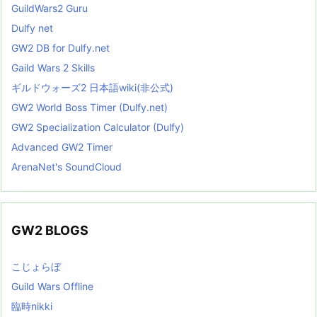
GuildWars2 Guru
Dulfy net
GW2 DB for Dulfy.net
Gaild Wars 2 Skills
ギルドウォーズ2 日本語wiki(非公式)
GW2 World Boss Timer (Dulfy.net)
GW2 Specialization Calculator (Dulfy)
Advanced GW2 Timer
ArenaNet's SoundCloud
GW2 BLOGS
こじょらぼ
Guild Wars Offline
臨時nikki