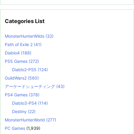
Categories List
MonsterHunterWilds
(32)
Path of Exile 2
(41)
Diablo4
(188)
PS5 Games
(272)
Diablo2-PS5
(124)
GuildWars2
(560)
アーケードシューティング
(43)
PS4 Games
(378)
Diablo3-PS4
(114)
Destiny
(22)
MonsterHunterWorld
(277)
PC Games
(1,939)