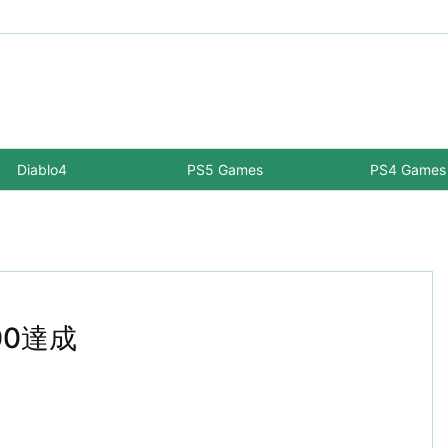
Diablo4
PS5 Games
PS4 Games
400達成