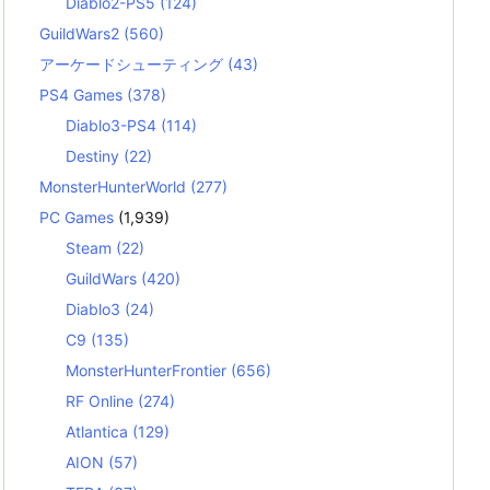
Diablo2-PS5
(124)
GuildWars2
(560)
アーケードシューティング
(43)
PS4 Games
(378)
Diablo3-PS4
(114)
Destiny
(22)
MonsterHunterWorld
(277)
PC Games
(1,939)
Steam
(22)
GuildWars
(420)
Diablo3
(24)
C9
(135)
MonsterHunterFrontier
(656)
RF Online
(274)
Atlantica
(129)
AION
(57)