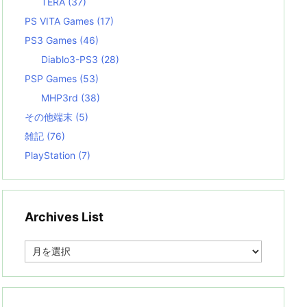
TERA
(37)
PS VITA Games
(17)
PS3 Games
(46)
Diablo3-PS3
(28)
PSP Games
(53)
MHP3rd
(38)
その他端末
(5)
雑記
(76)
PlayStation
(7)
Archives List
A
r
c
h
i
v