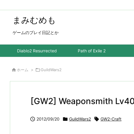
まみむめも
ゲームのプレイ日記とか
Diablo2 Resurrected
Path of Exile 2

ホーム
>

GuildWars2
[GW2] Weaponsmith Lv

2012/09/20

GuildWars2

GW2-Craft