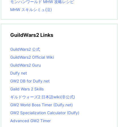
モンハンワールド MHW 攻略レシピ
MHW スキルシミュ(泣)
GuildWars2 Links
GuildWars2 公式
GuildWars2 Official Wiki
GuildWars2 Guru
Dulfy net
GW2 DB for Dulfy.net
Gaild Wars 2 Skills
ギルドウォーズ2 日本語wiki(非公式)
GW2 World Boss Timer (Dulfy.net)
GW2 Specialization Calculator (Dulfy)
Advanced GW2 Timer