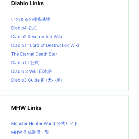
Diablo Links
e
s
L
いのまるの秘密基地
i
s
Diablo4 公式
t
Diablo2 Resurrected Wiki
Diablo II: Lord of Destruction Wiki
The Eternal Death Star
Diablo III 公式
Diablo 3 Wiki 日本語
Diablo3 Guide jP (犬小屋)
MHW Links
Monster Hunter World 公式サイト
MHW 作成装備一覧