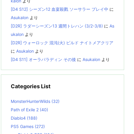
kalon
より
[D4 S12] シーズン12 血宴殺戮 ソーサラー プレイ中
に
Asukalon
より
[D2R] ラダーシーズン13 週間トレハン (3/2-3/8)
に
As
ukalon
より
[D2R] ウォーロック 混沌(火) ビルド ナイトメアクリア
に
Asukalon
より
[D4 S11] オーラパラディン その後
に
Asukalon
より
Categories List
MonsterHunterWilds
(32)
Path of Exile 2
(40)
Diablo4
(188)
PS5 Games
(272)