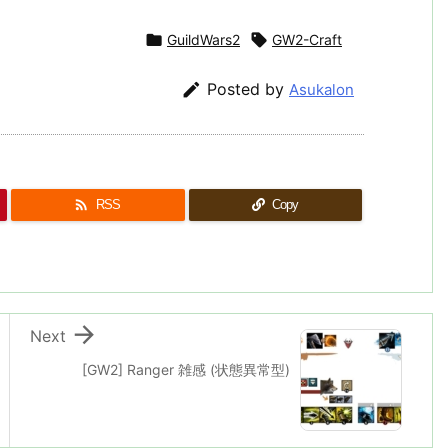

GuildWars2

GW2-Craft

Posted by
Asukalon

RSS
Copy

Next
[GW2] Ranger 雑感 (状態異常型)