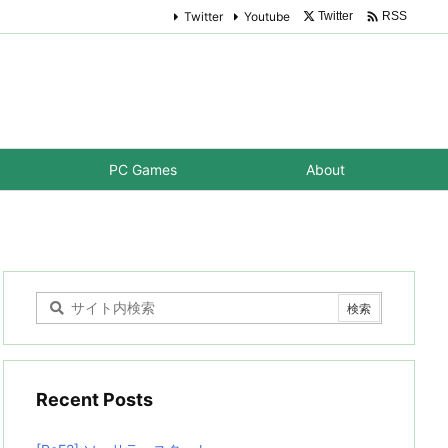

Twitter
Youtube
Twitter
RSS
PC Games
About
Recent Posts