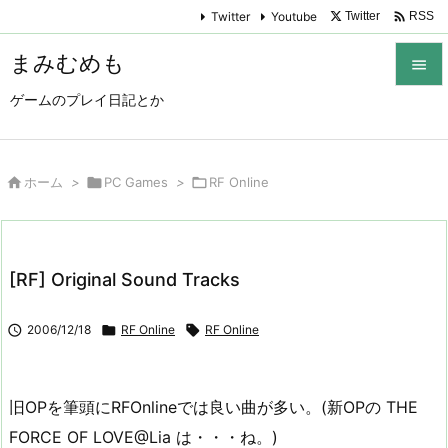

Twitter
Youtube
Twitter
RSS
まみむめも

ゲームのプレイ日記とか

メニュ

サイド

ホーム
>

PC Games
>

RF Online

前へ

[RF] Original Sound Tracks
次へ


2006/12/18

RF Online

RF Online
検索
旧OPを筆頭にRFOnlineでは良い曲が多い。(新OPの THE
FORCE OF LOVE@Lia は・・・ね。)