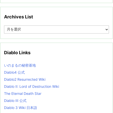
Archives List
A
r
c
h
i
v
Diablo Links
e
s
L
いのまるの秘密基地
i
s
Diablo4 公式
t
Diablo2 Resurrected Wiki
Diablo II: Lord of Destruction Wiki
The Eternal Death Star
Diablo III 公式
Diablo 3 Wiki 日本語