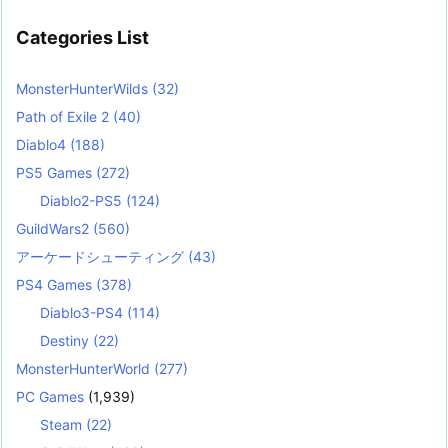
Categories List
MonsterHunterWilds
(32)
Path of Exile 2
(40)
Diablo4
(188)
PS5 Games
(272)
Diablo2-PS5
(124)
GuildWars2
(560)
アーケードシューティング
(43)
PS4 Games
(378)
Diablo3-PS4
(114)
Destiny
(22)
MonsterHunterWorld
(277)
PC Games
(1,939)
Steam
(22)