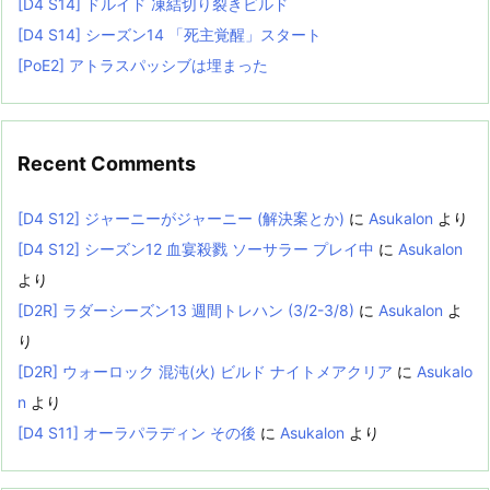
[D4 S14] ドルイド 凍結切り裂きビルド
[D4 S14] シーズン14 「死主覚醒」スタート
[PoE2] アトラスパッシブは埋まった
Recent Comments
[D4 S12] ジャーニーがジャーニー (解決案とか)
に
Asukalon
より
[D4 S12] シーズン12 血宴殺戮 ソーサラー プレイ中
に
Asukalon
より
[D2R] ラダーシーズン13 週間トレハン (3/2-3/8)
に
Asukalon
よ
り
[D2R] ウォーロック 混沌(火) ビルド ナイトメアクリア
に
Asukalo
n
より
[D4 S11] オーラパラディン その後
に
Asukalon
より