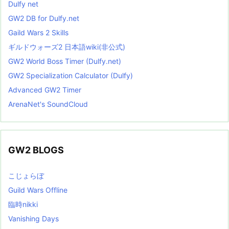
Dulfy net
GW2 DB for Dulfy.net
Gaild Wars 2 Skills
ギルドウォーズ2 日本語wiki(非公式)
GW2 World Boss Timer (Dulfy.net)
GW2 Specialization Calculator (Dulfy)
Advanced GW2 Timer
ArenaNet's SoundCloud
GW2 BLOGS
こじょらぼ
Guild Wars Offline
臨時nikki
Vanishing Days