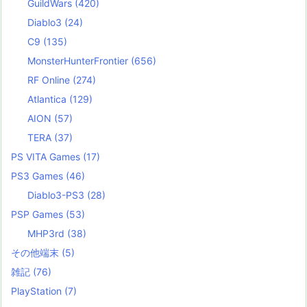
GuildWars
(420)
Diablo3
(24)
C9
(135)
MonsterHunterFrontier
(656)
RF Online
(274)
Atlantica
(129)
AION
(57)
TERA
(37)
PS VITA Games
(17)
PS3 Games
(46)
Diablo3-PS3
(28)
PSP Games
(53)
MHP3rd
(38)
その他端末
(5)
雑記
(76)
PlayStation
(7)