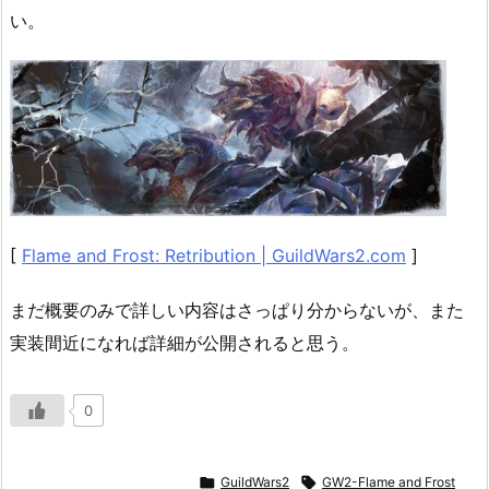
い。
[
Flame and Frost: Retribution | GuildWars2.com
]
まだ概要のみで詳しい内容はさっぱり分からないが、また
実装間近になれば詳細が公開されると思う。
0

GuildWars2

GW2-Flame and Frost