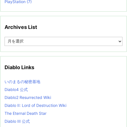
PlayStation
(7)
Archives List
A
r
c
h
i
v
Diablo Links
e
s
L
いのまるの秘密基地
i
s
Diablo4 公式
t
Diablo2 Resurrected Wiki
Diablo II: Lord of Destruction Wiki
The Eternal Death Star
Diablo III 公式