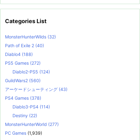
Categories List
MonsterHunterWilds
(32)
Path of Exile 2
(40)
Diablo4
(188)
PS5 Games
(272)
Diablo2-PS5
(124)
GuildWars2
(560)
アーケードシューティング
(43)
PS4 Games
(378)
Diablo3-PS4
(114)
Destiny
(22)
MonsterHunterWorld
(277)
PC Games
(1,939)