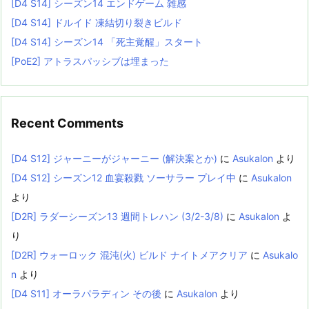
[D4 S14] シーズン14 エンドゲーム 雑感
[D4 S14] ドルイド 凍結切り裂きビルド
[D4 S14] シーズン14 「死主覚醒」スタート
[PoE2] アトラスパッシブは埋まった
Recent Comments
[D4 S12] ジャーニーがジャーニー (解決案とか)
に
Asukalon
より
[D4 S12] シーズン12 血宴殺戮 ソーサラー プレイ中
に
Asukalon
より
[D2R] ラダーシーズン13 週間トレハン (3/2-3/8)
に
Asukalon
よ
り
[D2R] ウォーロック 混沌(火) ビルド ナイトメアクリア
に
Asukalo
n
より
[D4 S11] オーラパラディン その後
に
Asukalon
より