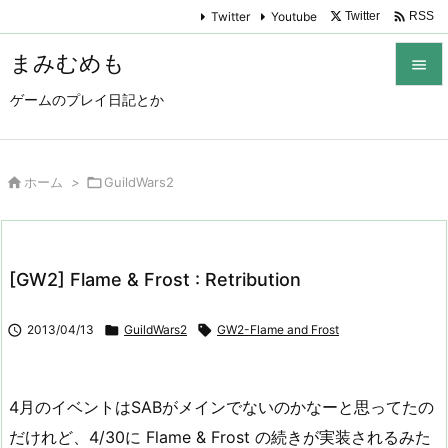

Twitter
Youtube
Twitter
RSS
まみむめも

ゲームのプレイ日記とか

メニュ

サイド

ホーム
>

GuildWars2

前へ

[GW2] Flame & Frost : Retribution
次へ


2013/04/13

GuildWars2

GW2-Flame and Frost
検索
4月のイベントはSABがメインでないのかなーと思ってたの
だけれど、4/30に Flame & Frost の続きが実装されるみた