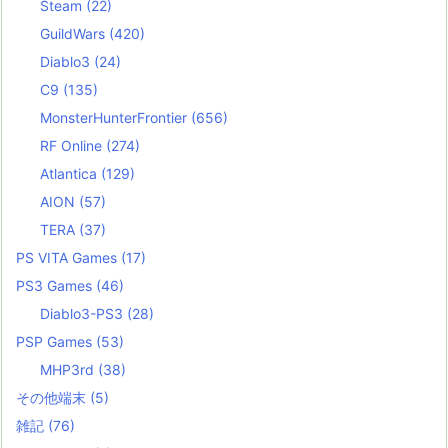
Steam
(22)
GuildWars
(420)
Diablo3
(24)
C9
(135)
MonsterHunterFrontier
(656)
RF Online
(274)
Atlantica
(129)
AION
(57)
TERA
(37)
PS VITA Games
(17)
PS3 Games
(46)
Diablo3-PS3
(28)
PSP Games
(53)
MHP3rd
(38)
その他端末
(5)
雑記
(76)