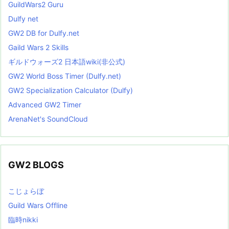
GuildWars2 Guru
Dulfy net
GW2 DB for Dulfy.net
Gaild Wars 2 Skills
ギルドウォーズ2 日本語wiki(非公式)
GW2 World Boss Timer (Dulfy.net)
GW2 Specialization Calculator (Dulfy)
Advanced GW2 Timer
ArenaNet's SoundCloud
GW2 BLOGS
こじょらぼ
Guild Wars Offline
臨時nikki