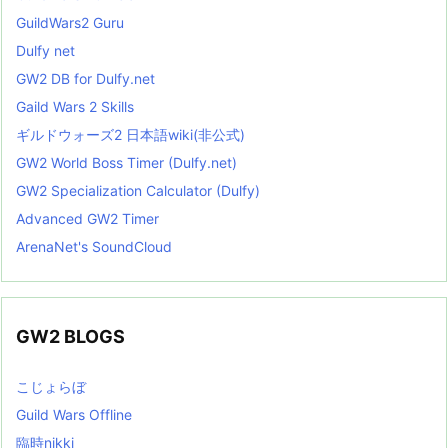
GuildWars2 Guru
Dulfy net
GW2 DB for Dulfy.net
Gaild Wars 2 Skills
ギルドウォーズ2 日本語wiki(非公式)
GW2 World Boss Timer (Dulfy.net)
GW2 Specialization Calculator (Dulfy)
Advanced GW2 Timer
ArenaNet's SoundCloud
GW2 BLOGS
こじょらぼ
Guild Wars Offline
臨時nikki