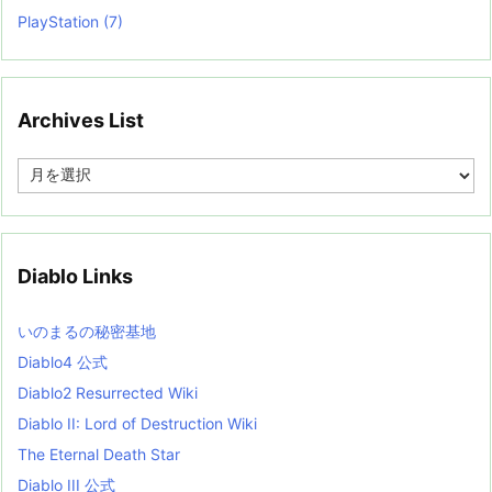
PlayStation
(7)
Archives List
A
r
c
h
i
v
Diablo Links
e
s
L
いのまるの秘密基地
i
s
Diablo4 公式
t
Diablo2 Resurrected Wiki
Diablo II: Lord of Destruction Wiki
The Eternal Death Star
Diablo III 公式