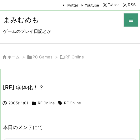

Twitter
Youtube
Twitter
RSS
まみむめも

ゲームのプレイ日記とか

メニュ

サイド

ホーム
>

PC Games
>

RF Online

前へ

[RF] 弱体化！？
次へ


2005/11/01

RF Online

RF Online
検索
本日のメンテにて