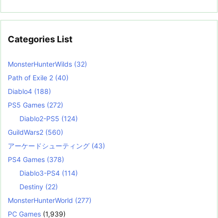
Categories List
MonsterHunterWilds
(32)
Path of Exile 2
(40)
Diablo4
(188)
PS5 Games
(272)
Diablo2-PS5
(124)
GuildWars2
(560)
アーケードシューティング
(43)
PS4 Games
(378)
Diablo3-PS4
(114)
Destiny
(22)
MonsterHunterWorld
(277)
PC Games
(1,939)