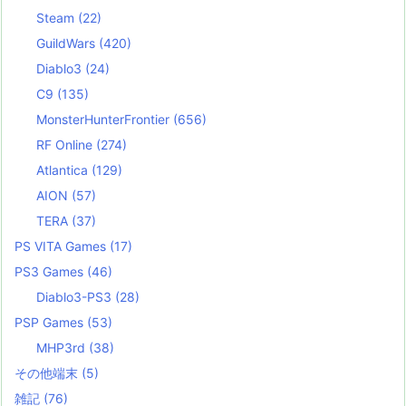
Steam
(22)
GuildWars
(420)
Diablo3
(24)
C9
(135)
MonsterHunterFrontier
(656)
RF Online
(274)
Atlantica
(129)
AION
(57)
TERA
(37)
PS VITA Games
(17)
PS3 Games
(46)
Diablo3-PS3
(28)
PSP Games
(53)
MHP3rd
(38)
その他端末
(5)
雑記
(76)