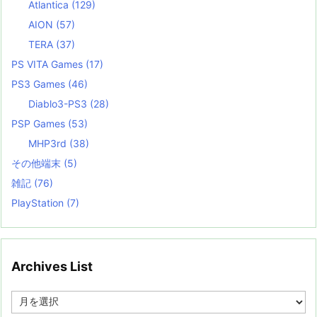
Atlantica
(129)
AION
(57)
TERA
(37)
PS VITA Games
(17)
PS3 Games
(46)
Diablo3-PS3
(28)
PSP Games
(53)
MHP3rd
(38)
その他端末
(5)
雑記
(76)
PlayStation
(7)
Archives List
A
r