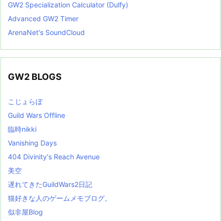
GW2 Specialization Calculator (Dulfy)
Advanced GW2 Timer
ArenaNet's SoundCloud
GW2 BLOGS
こじょらぼ
Guild Wars Offline
臨時nikki
Vanishing Days
404 Divinity's Reach Avenue
美空
遅れてきたGuildWars2日記
猫好きな人のゲームメモブログ。
似非屋Blog