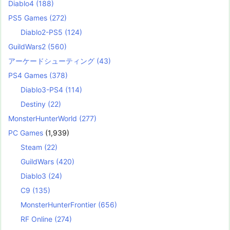
Diablo4
(188)
PS5 Games
(272)
Diablo2-PS5
(124)
GuildWars2
(560)
アーケードシューティング
(43)
PS4 Games
(378)
Diablo3-PS4
(114)
Destiny
(22)
MonsterHunterWorld
(277)
PC Games
(1,939)
Steam
(22)
GuildWars
(420)
Diablo3
(24)
C9
(135)
MonsterHunterFrontier
(656)
RF Online
(274)