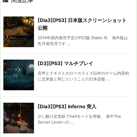

関連記事
[Dia3][PS3] 日本版スクリーンショット
公開
2014年国内発売予定のPS3版 Diablo III。 海外版は
先月発売済でオ ...
[D3][PS3] マルチプレイ
音声とテキストのローカライズ以外のゲーム内容的
に北米版と同じということの日本語版 ...
[Dia3][PS3] Inferno 突入
少し駆け足気味でHellモードを突破。 途中The
Secret Levelへの ...