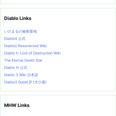
c
h
i
v
Diablo Links
e
s
L
いのまるの秘密基地
i
s
Diablo4 公式
t
Diablo2 Resurrected Wiki
Diablo II: Lord of Destruction Wiki
The Eternal Death Star
Diablo III 公式
Diablo 3 Wiki 日本語
Diablo3 Guide jP (犬小屋)
MHW Links