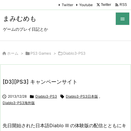

Twitter
Youtube
Twitter
RSS
まみむめも

ゲームのプレイ日記とか

メニュ

サイド

ホーム
>

PS3 Games
>

Diablo3-PS3

前へ

[D3][PS3] キャンペーンサイト
次へ


2013/12/28

Diablo3-PS3

Diablo3-PS3日本版
,
検索
Diablo3-PS3海外版
先日開始された日本語Diablo III の体験版の配信とともにキ