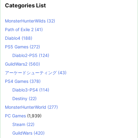
Categories List
MonsterHunterWilds
(32)
Path of Exile 2
(41)
Diablo4
(188)
PS5 Games
(272)
Diablo2-PS5
(124)
GuildWars2
(560)
アーケードシューティング
(43)
PS4 Games
(378)
Diablo3-PS4
(114)
Destiny
(22)
MonsterHunterWorld
(277)
PC Games
(1,939)
Steam
(22)
GuildWars
(420)