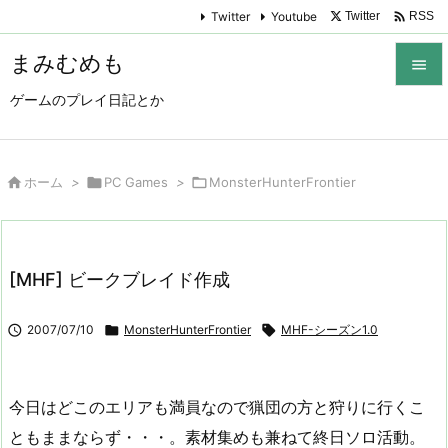

Twitter
Youtube
Twitter
RSS
まみむめも

ゲームのプレイ日記とか

メニュ

サイド

ホーム
>

PC Games
>

MonsterHunterFrontier

前へ

[MHF] ビークブレイド作成
次へ


2007/07/10

MonsterHunterFrontier

MHF-シーズン1.0
検索
今日はどこのエリアも満員なので猟団の方と狩りに行くこ
ともままならず・・・。素材集めも兼ねて終日ソロ活動。