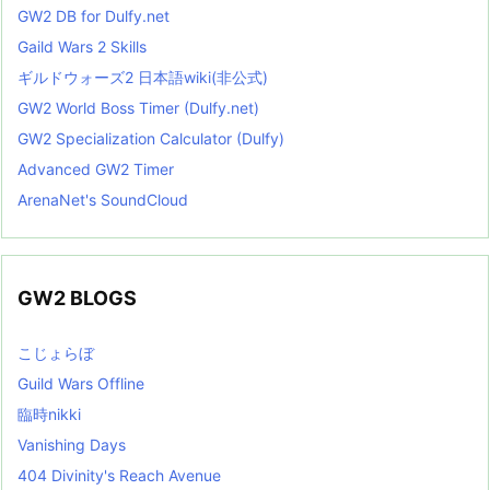
GW2 DB for Dulfy.net
Gaild Wars 2 Skills
ギルドウォーズ2 日本語wiki(非公式)
GW2 World Boss Timer (Dulfy.net)
GW2 Specialization Calculator (Dulfy)
Advanced GW2 Timer
ArenaNet's SoundCloud
GW2 BLOGS
こじょらぼ
Guild Wars Offline
臨時nikki
Vanishing Days
404 Divinity's Reach Avenue