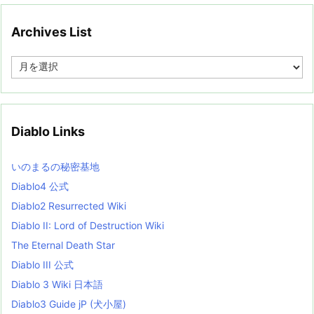
Archives List
A
r
c
h
i
v
Diablo Links
e
s
L
いのまるの秘密基地
i
s
Diablo4 公式
t
Diablo2 Resurrected Wiki
Diablo II: Lord of Destruction Wiki
The Eternal Death Star
Diablo III 公式
Diablo 3 Wiki 日本語
Diablo3 Guide jP (犬小屋)