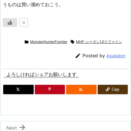
うものは買い溜めておこう。
0

MonsterHunterFrontier

MHF-シーズン1.0リファイン

Posted by
Asukalon
よろしければシェアお願いします

Copy

Next