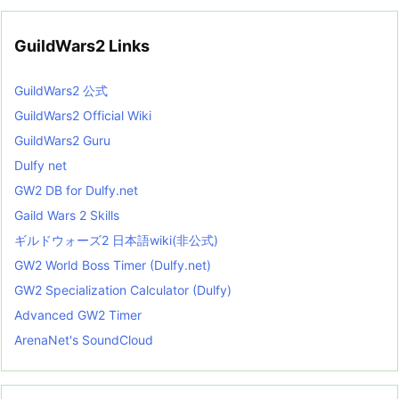
GuildWars2 Links
GuildWars2 公式
GuildWars2 Official Wiki
GuildWars2 Guru
Dulfy net
GW2 DB for Dulfy.net
Gaild Wars 2 Skills
ギルドウォーズ2 日本語wiki(非公式)
GW2 World Boss Timer (Dulfy.net)
GW2 Specialization Calculator (Dulfy)
Advanced GW2 Timer
ArenaNet's SoundCloud