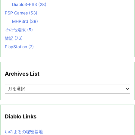
Diablo3-PS3
(28)
PSP Games
(53)
MHP3rd
(38)
その他端末
(5)
雑記
(76)
PlayStation
(7)
Archives List
A
r
c
h
i
v
Diablo Links
e
s
L
いのまるの秘密基地
i