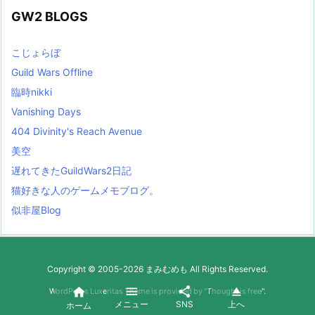
GW2 BLOGS
こじょらぼ
Guild Wars Offline
臨時nikki
Vanishing Days
404 Divinity's Reach Avenue
美空
遅れてきたGuildWars2日記
猫好きな人のゲームメモブログ。
似非屋Blog
Copyright ©
2005
-2026
まみむめも
All Rights Reserved.




WordPress Luxeritas Theme is provided by "
Thought is free
".
メニュー
SNS
上へ
ホーム