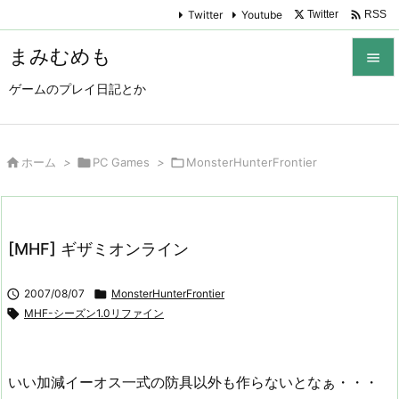

Twitter
Youtube
Twitter
RSS
まみむめも

ゲームのプレイ日記とか

メニュ

サイド

ホーム
>

PC Games
>

MonsterHunterFrontier

前へ

[MHF] ギザミオンライン
次へ


2007/08/07

MonsterHunterFrontier
検索

MHF-シーズン1.0リファイン
いい加減イーオス一式の防具以外も作らないとなぁ・・・