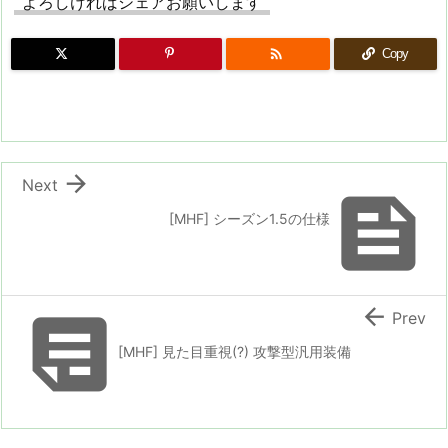
よろしければシェアお願いします

Copy

Next

[MHF] シーズン1.5の仕様


Prev
[MHF] 見た目重視(?) 攻撃型汎用装備