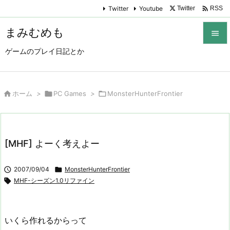

Twitter
Youtube
Twitter
RSS
まみむめも

ゲームのプレイ日記とか

メニュ

サイド

ホーム
>

PC Games
>

MonsterHunterFrontier

前へ

[MHF] よーく考えよー
次へ


2007/09/04

MonsterHunterFrontier
検索

MHF-シーズン1.0リファイン
いくら作れるからって