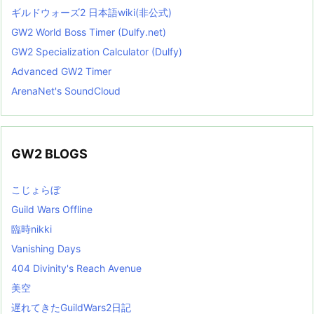
ギルドウォーズ2 日本語wiki(非公式)
GW2 World Boss Timer (Dulfy.net)
GW2 Specialization Calculator (Dulfy)
Advanced GW2 Timer
ArenaNet's SoundCloud
GW2 BLOGS
こじょらぼ
Guild Wars Offline
臨時nikki
Vanishing Days
404 Divinity's Reach Avenue
美空
遅れてきたGuildWars2日記