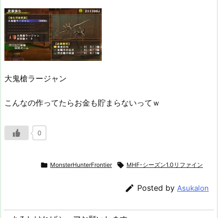
大鬼槍ラージャン
こんなの作ってたらお金も貯まらないってｗ
0

MonsterHunterFrontier

MHF-シーズン1.0リファイン

Posted by
Asukalon