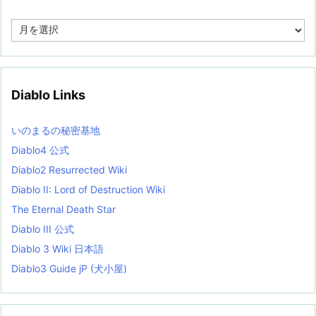
A
r
c
h
i
v
Diablo Links
e
s
L
いのまるの秘密基地
i
s
Diablo4 公式
t
Diablo2 Resurrected Wiki
Diablo II: Lord of Destruction Wiki
The Eternal Death Star
Diablo III 公式
Diablo 3 Wiki 日本語
Diablo3 Guide jP (犬小屋)