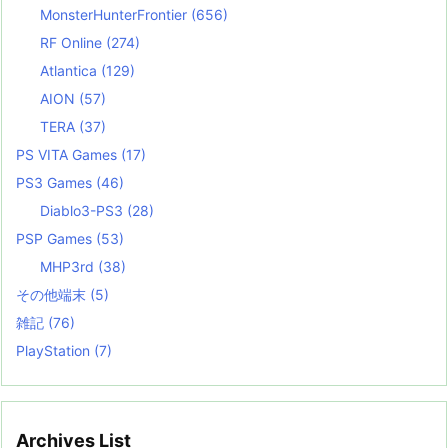
MonsterHunterFrontier
(656)
RF Online
(274)
Atlantica
(129)
AION
(57)
TERA
(37)
PS VITA Games
(17)
PS3 Games
(46)
Diablo3-PS3
(28)
PSP Games
(53)
MHP3rd
(38)
その他端末
(5)
雑記
(76)
PlayStation
(7)
Archives List