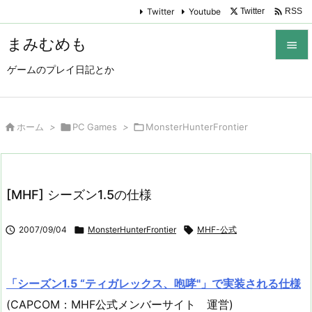

Twitter
Youtube
Twitter
RSS
まみむめも

ゲームのプレイ日記とか

メニュ

サイド

ホーム
>

PC Games
>

MonsterHunterFrontier

前へ

[MHF] シーズン1.5の仕様
次へ


2007/09/04

MonsterHunterFrontier

MHF-公式
検索
「シーズン1.5 “ティガレックス、咆哮"」で実装される仕様
(CAPCOM：MHF公式メンバーサイト 運営)