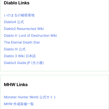
Diablo Links
e
s
L
いのまるの秘密基地
i
s
Diablo4 公式
t
Diablo2 Resurrected Wiki
Diablo II: Lord of Destruction Wiki
The Eternal Death Star
Diablo III 公式
Diablo 3 Wiki 日本語
Diablo3 Guide jP (犬小屋)
MHW Links
Monster Hunter World 公式サイト
MHW 作成装備一覧