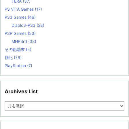
TERA
(37)
PS VITA Games
(17)
PS3 Games
(46)
Diablo3-PS3
(28)
PSP Games
(53)
MHP3rd
(38)
その他端末
(5)
雑記
(76)
PlayStation
(7)
Archives List
A
r
c
h
i
v