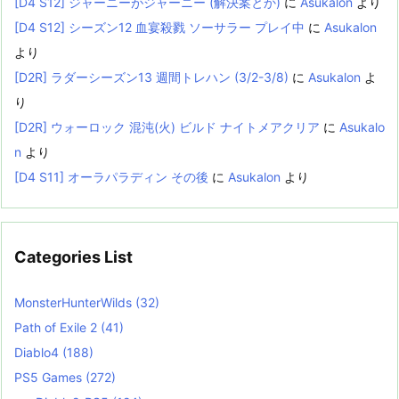
[D4 S12] ジャーニーがジャーニー (解決案とか)
に
Asukalon
より
[D4 S12] シーズン12 血宴殺戮 ソーサラー プレイ中
に
Asukalon
より
[D2R] ラダーシーズン13 週間トレハン (3/2-3/8)
に
Asukalon
よ
り
[D2R] ウォーロック 混沌(火) ビルド ナイトメアクリア
に
Asukalo
n
より
[D4 S11] オーラパラディン その後
に
Asukalon
より
Categories List
MonsterHunterWilds
(32)
Path of Exile 2
(41)
Diablo4
(188)
PS5 Games
(272)