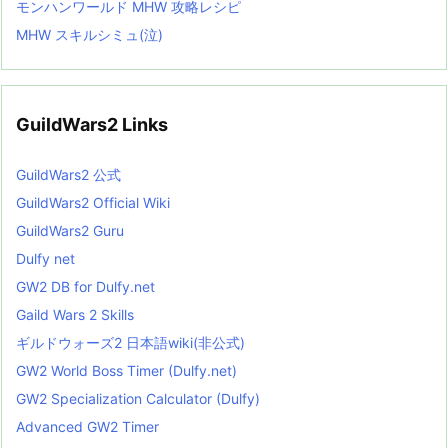
モンハンワールド MHW 攻略レシピ
MHW スキルシミュ(泣)
GuildWars2 Links
GuildWars2 公式
GuildWars2 Official Wiki
GuildWars2 Guru
Dulfy net
GW2 DB for Dulfy.net
Gaild Wars 2 Skills
ギルドウォーズ2 日本語wiki(非公式)
GW2 World Boss Timer (Dulfy.net)
GW2 Specialization Calculator (Dulfy)
Advanced GW2 Timer