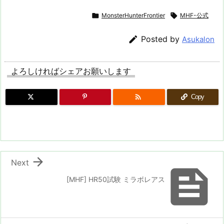

MonsterHunterFrontier

MHF-公式

Posted by
Asukalon
よろしければシェアお願いします

Copy

Next

[MHF] HR50試験 ミラボレアス