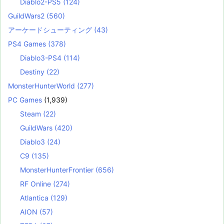
Diablo2-PS5
(124)
GuildWars2
(560)
アーケードシューティング
(43)
PS4 Games
(378)
Diablo3-PS4
(114)
Destiny
(22)
MonsterHunterWorld
(277)
PC Games
(1,939)
Steam
(22)
GuildWars
(420)
Diablo3
(24)
C9
(135)
MonsterHunterFrontier
(656)
RF Online
(274)
Atlantica
(129)
AION
(57)