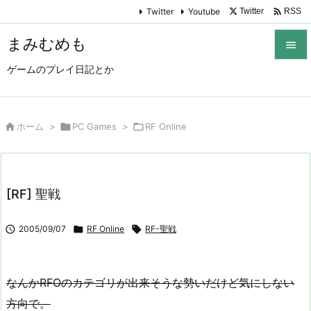

Twitter
Youtube
Twitter
RSS
まみむめも

ゲームのプレイ日記とか

メニュ

サイド

ホーム
>

PC Games
>

RF Online

前へ

[RF] 聖戦
次へ


2005/09/07

RF Online

RF-聖戦
検索
なんかRFOのカテゴリが出来そうな勢いだけど気にしない
方向で。