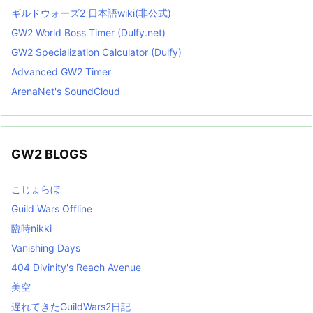
ギルドウォーズ2 日本語wiki(非公式)
GW2 World Boss Timer (Dulfy.net)
GW2 Specialization Calculator (Dulfy)
Advanced GW2 Timer
ArenaNet's SoundCloud
GW2 BLOGS
こじょらぼ
Guild Wars Offline
臨時nikki
Vanishing Days
404 Divinity's Reach Avenue
美空
遅れてきたGuildWars2日記