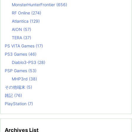
MonsterHunterFrontier
(656)
RF Online
(274)
Atlantica
(129)
AION
(57)
TERA
(37)
PS VITA Games
(17)
PS3 Games
(46)
Diablo3-PS3
(28)
PSP Games
(53)
MHP3rd
(38)
その他端末
(5)
雑記
(76)
PlayStation
(7)
Archives List