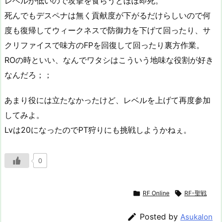
レベルが低いので攻撃を食らうとほぼ即死。
死んでもデスペナは無く貢献度が下がるだけらしいので何
度も復帰してウィークネスで防御力を下げて回ったり、サ
クリファイスで味方のFPを回復して回ったり裏方作業。
ROの時といい、なんでワタシはこういう地味な役割が好き
なんだろ；；
あまり役には立たなかったけど、レベルを上げて再度参加
してみよ。
Lvは20になったのでPT狩りにも挑戦しようかねぇ。
0

RF Online

RF-聖戦

Posted by
Asukalon