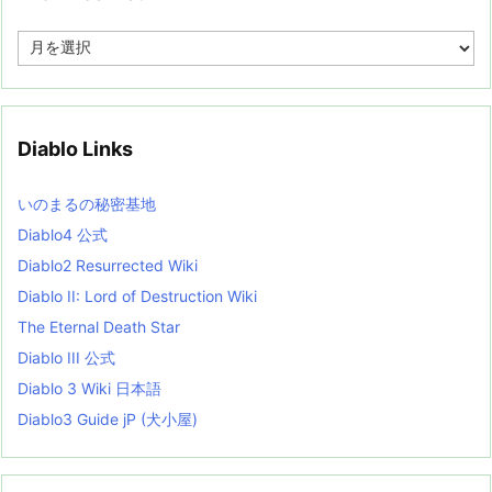
A
r
c
h
i
v
Diablo Links
e
s
L
いのまるの秘密基地
i
s
Diablo4 公式
t
Diablo2 Resurrected Wiki
Diablo II: Lord of Destruction Wiki
The Eternal Death Star
Diablo III 公式
Diablo 3 Wiki 日本語
Diablo3 Guide jP (犬小屋)