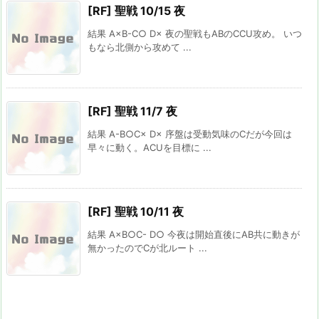
[RF] 聖戦 10/15 夜
結果 A×B-C○ D× 夜の聖戦もABのCCU攻め。 いつ
もなら北側から攻めて ...
[RF] 聖戦 11/7 夜
結果 A-B○C× D× 序盤は受動気味のCだが今回は
早々に動く。ACUを目標に ...
[RF] 聖戦 10/11 夜
結果 A×B○C- D○ 今夜は開始直後にAB共に動きが
無かったのでCが北ルート ...